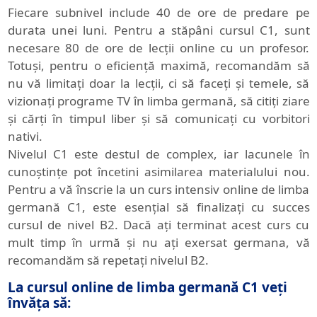
Fiecare subnivel include 40 de ore de predare pe
durata unei luni. Pentru a stăpâni cursul C1, sunt
necesare 80 de ore de lecții online cu un profesor.
Totuși, pentru o eficiență maximă, recomandăm să
nu vă limitați doar la lecții, ci să faceți și temele, să
vizionați programe TV în limba germană, să citiți ziare
și cărți în timpul liber și să comunicați cu vorbitori
nativi.
Nivelul C1 este destul de complex, iar lacunele în
cunoștințe pot încetini asimilarea materialului nou.
Pentru a vă înscrie la un curs intensiv online de limba
germană C1, este esențial să finalizați cu succes
cursul de nivel B2. Dacă ați terminat acest curs cu
mult timp în urmă și nu ați exersat germana, vă
recomandăm să repetați nivelul B2.
La cursul online de limba germană C1 veți
învăța să: