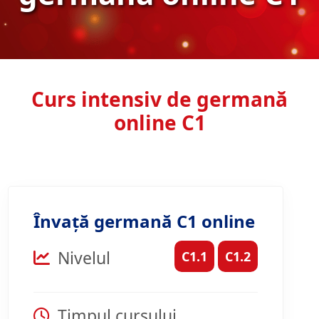
Curs intensiv de germană
online C1
Învață germană C1 online
Nivelul
C1.1
C1.2
Timpul cursului