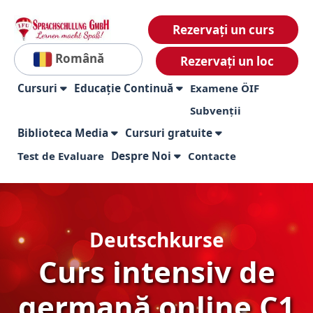
Rezervați un curs
Română
Rezervați un loc
Cursuri
Educație Continuă
Examene ÖIF
Subvenții
Biblioteca Media
Cursuri gratuite
Test de Evaluare
Despre Noi
Contacte
Deutschkurse
Curs intensiv de
germană online C1