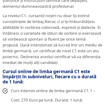
științifice și instrucțiuni tehnice care depășesc
domeniul dumneavoastră profesional.
La nivelul C1, cursanții noștri nu doar își extind
cunoștințele de limbaj literar, ci și își îmbunătățesc
abilitățile în vorbirea colocvială, expresii și dialecte. Ei
întâlnesc o varietate de stiluri de vorbire și exersează
să vorbească spontan și fluent pe orice temă
propusă. Dacă intenționați să lucrați într-un mediu de
limbă germană, un certificat de nivel C1 este un atu
puternic. Deținerea acestui certificat vă va diferenția
imediat de mulți alți candidați.
Cursul online de limba germană C1 este
împărțit în subniveluri, fiecare cu o durată
de 1 lună:
Curs intensiv online de limba germană C1.1 –
Cost: 270 Euro pe lună, Durată: 1 lună;