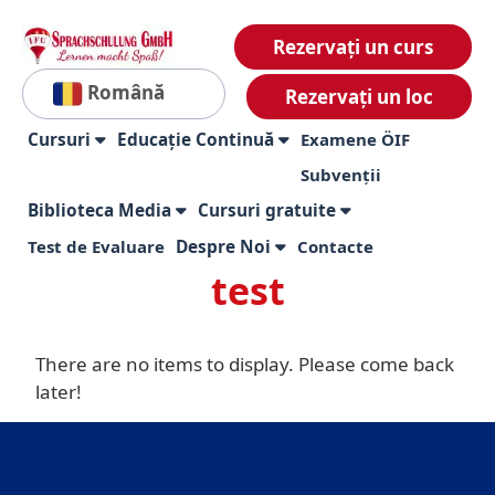
Rezervați un curs
Română
Rezervați un loc
Cursuri
Educație Continuă
Examene ÖIF
Subvenții
Biblioteca Media
Cursuri gratuite
Test de Evaluare
Despre Noi
Contacte
test
There are no items to display. Please come back
later!