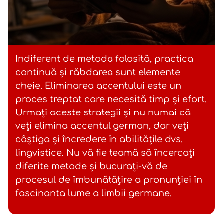
Indiferent de metoda folosită, practica
continuă și răbdarea sunt elemente
cheie. Eliminarea accentului este un
proces treptat care necesită timp și efort.
Urmați aceste strategii și nu numai că
veți elimina accentul german, dar veți
câștiga și încredere în abilitățile dvs.
lingvistice. Nu vă fie teamă să încercați
diferite metode și bucurați-vă de
procesul de îmbunătățire a pronunției în
fascinanta lume a limbii germane.