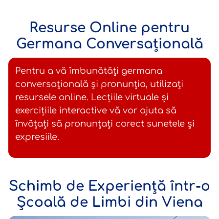
Resurse Online pentru
Germana Conversațională
Pentru a vă îmbunătăți germana
conversațională și pronunția, utilizați
resursele online. Lecțiile virtuale și
exercițiile interactive vă vor ajuta să
învățați să pronunțați corect sunetele și
expresiile.
Schimb de Experiență într-o
Școală de Limbi din Viena