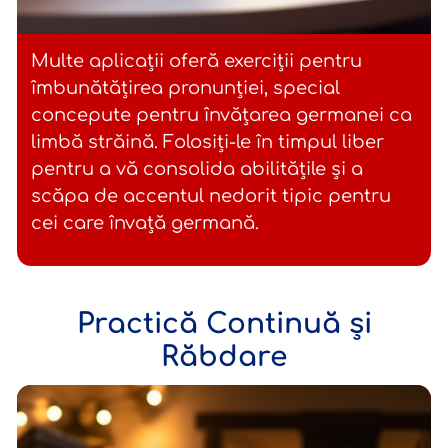
Multe aplicații oferă exerciții pentru
îmbunătățirea pronunției, special
concepute pentru învățarea germanei ca
limbă străină. Folosiți-le în timpul liber
pentru a vă consolida abilitățile și a
scăpa de accentul nedorit tipic pentru
cei care învață germană.
Practică Continuă și
Răbdare