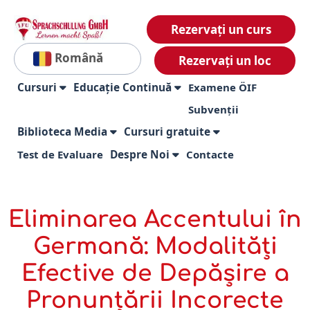
Rezervați un curs
Română
Rezervați un loc
Cursuri
Educație Continuă
Examene ÖIF
Subvenții
Biblioteca Media
Cursuri gratuite
Test de Evaluare
Despre Noi
Contacte
Eliminarea Accentului în
Germană: Modalități
Efective de Depășire a
Pronunțării Incorecte