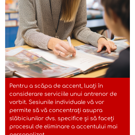
Pentru a scăpa de accent, luați în
considerare serviciile unui antrenor de
vorbit. Sesiunile individuale vă vor
permite să vă concentrați asupra
slăbiciunilor dvs. specifice și să faceți
procesul de eliminare a accentului mai
personalizat.