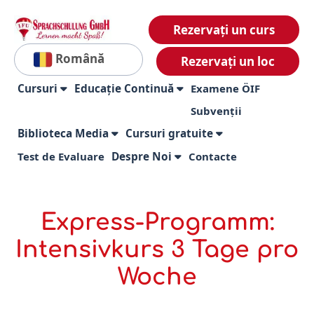
Rezervați un curs
Română
Rezervați un loc
Cursuri
Educație Continuă
Examene ÖIF
Subvenții
Biblioteca Media
Cursuri gratuite
Test de Evaluare
Despre Noi
Contacte
Express-Programm:
Intensivkurs 3 Tage pro
Woche