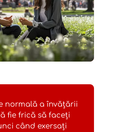
te normală a învățării
ă fie frică să faceți
unci când exersați