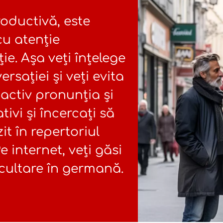
oductivă, este
cu atenție
e. Așa veți înțelege
rsației și veți evita
 activ pronunția și
tivi și încercați să
it în repertoriul
e internet, veți găsi
ascultare în germană.