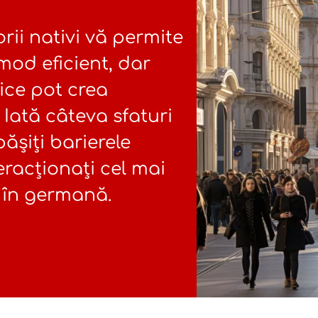
ii nativi vă permite
mod eficient, dar
tice pot crea
. Iată câteva sfaturi
ășiți barierele
teracționați cel mai
i în germană.