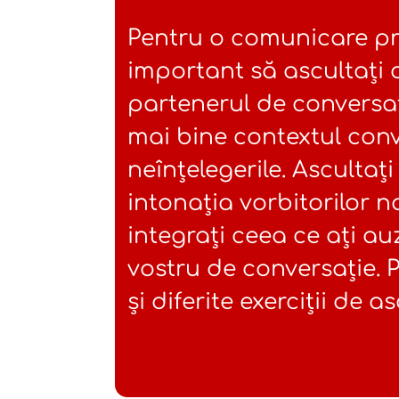
Pentru o comunicare pr
important să ascultați 
partenerul de conversați
mai bine contextul conve
neînțelegerile. Ascultați
intonația vorbitorilor na
integrați ceea ce ați auz
vostru de conversație. P
și diferite exerciții de 