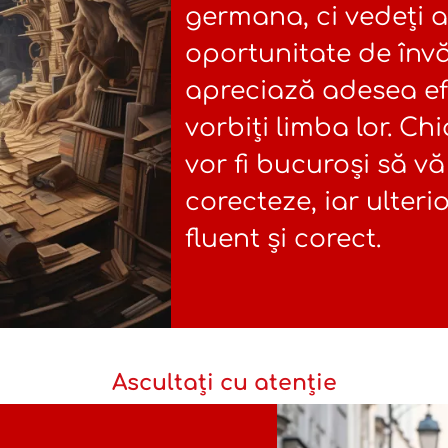
germana, ci vedeți a
oportunitate de învăț
apreciază adesea ef
vorbiți limba lor. Chi
vor fi bucuroși să vă
corecteze, iar ulteri
fluent și corect.
Ascultați cu atenție