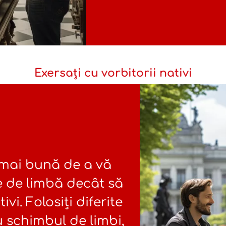
Exersați cu vorbitorii nativi
 mai bună de a vă
e de limbă decât să
ivi. Folosiți diferite
 schimbul de limbi,