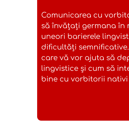
Comunicarea cu vorbitor
să învățați germana în 
uneori barierele lingvis
dificultăți semnificative
care vă vor ajuta să dep
lingvistice și cum să in
bine cu vorbitorii nativ