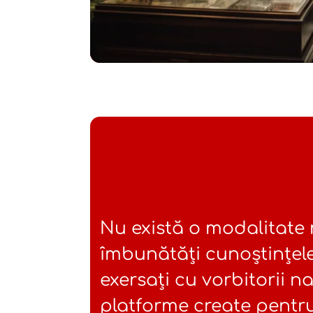
Nu există o modalitate
îmbunătăți cunoștințel
exersați cu vorbitorii nat
platforme create pentru