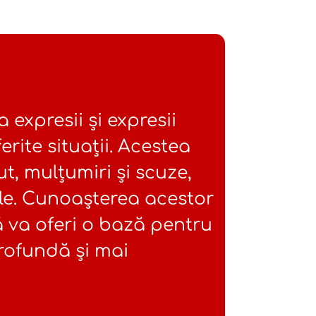
 expresii și expresii
ferite situații. Acestea
ut, mulțumiri și scuze,
ple. Cunoașterea acestor
 va oferi o bază pentru
rofundă și mai