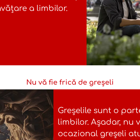
vățare a limbilor.
Nu vă fie frică de greșeli
Greșelile sunt o par
limbilor. Așadar, nu v
ocazional greșeli at