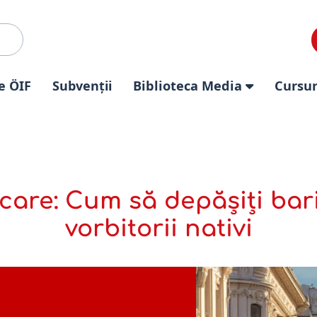
e ÖIF
Subvenții
Biblioteca Media
Cursur
care: Cum să depășiți bari
vorbitorii nativi