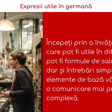
Expresii utile în germană
Începeți prin a învăța
care pot fi utile în di
pot fi formule de sal
dar și întrebări sim
elemente de bază vă
o comunicare mai p
complexă.