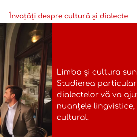
Învațăți despre cultură și dialecte
Limba și cultura sun
Studierea particulari
dialectelor vă va aju
nuanțele lingvistice, 
cultural.