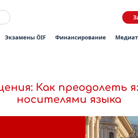
З
Экзамены ÖIF
Финансирование
Медиа
ния: Как преодолеть я
носителями языка