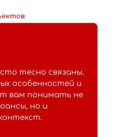
лектов
асто тесно связаны.
ных особенностей и
т вам понимать не
юансы, но и
контекст.