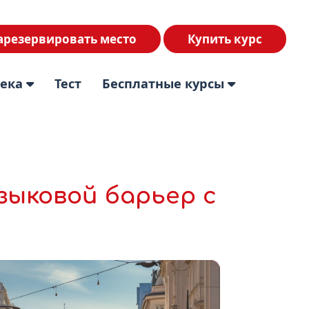
арезервировать место
Купить курс
тека
Тест
Бесплатные курсы
зыковой барьер с