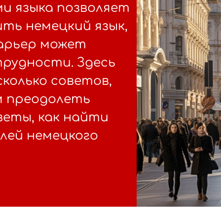
и языка позволяет
ть немецкий язык,
барьер может
рудности. Здесь
колько советов,
м преодолеть
веты, как найти
лей немецкого