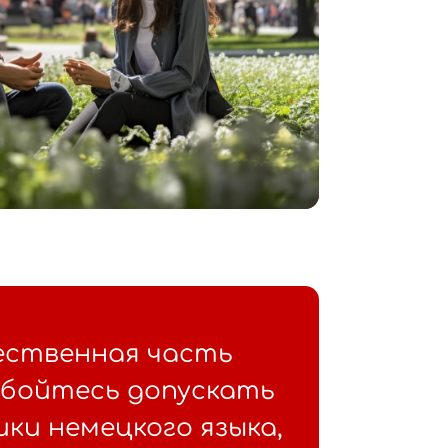
ественная часть
е бойтесь допускать
ики немецкого языка,