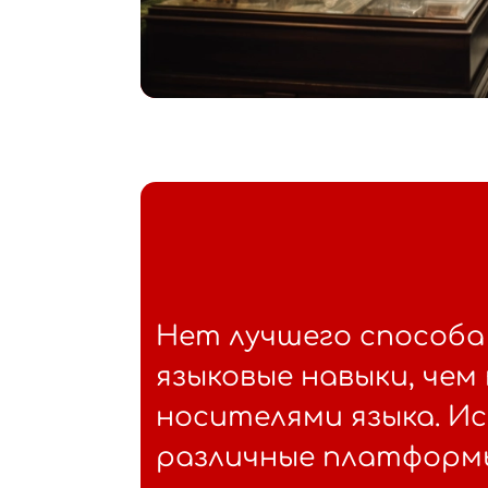
Нет лучшего способа
языковые навыки, чем
носителями языка. И
различные платформ