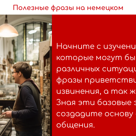
Полезные фразы на немецком
Начните с изучени
которые могут бы
различных ситуац
фразы приветстви
извинения, а так 
Зная эти базовые 
создадите основу 
общения.