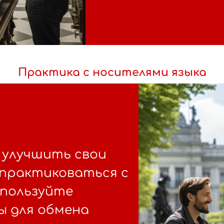
Практика с носителями языка
 улучшить свои
 практиковаться с
спользуйте
ы для обмена