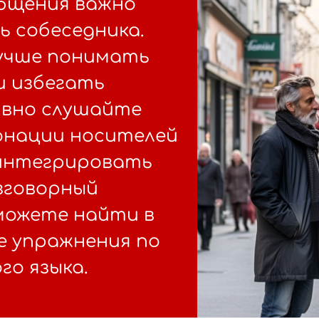
бщения важно
 собеседника.
лучше понимать
и избегать
ивно слушайте
онации носителей
 интегрировать
зговорный
 можете найти в
е упражнения по
го языка.