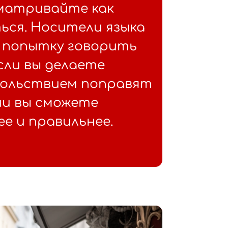
сматривайте как
ься. Носители языка
 попытку говорить
если вы делаете
овольствием поправят
ии вы сможете
е и правильнее.