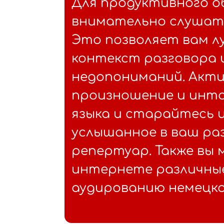
Для продуктивного о
внимательно слушать
Это позволяет вам 
контекст разговора 
недопониманий. Акт
произношение и инт
языка и старайтесь
услышанное в ваш ра
репертуар. Также вы
интернете различны
аудированию немецко