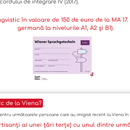
ordului de integrare IV (2017).
gvistic în valoare de 150 de euro de la MA 17.
germană la nivelurile A1, A2 și B1).
ic de la Viena?
pentru următoarele persoane care au imigrat recent la Viena în u
tisanți ai unei țări terțe) cu unul dintre urm