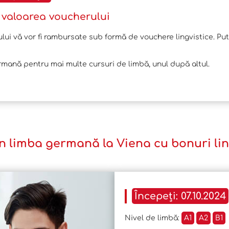
- valoarea voucherului
ului vă vor fi rambursate sub formă de vouchere lingvistice. Put
mană pentru mai multe cursuri de limbă, unul după altul.
n limba germană la Viena cu bonuri ling
Începeți: 07.10.2024
Nivel de limbă:
A1
A2
B1