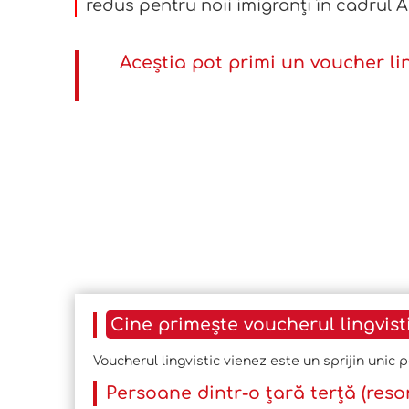
redus pentru noii imigranți în cadrul Ac
Aceștia pot primi un voucher lin
Cine primește voucherul lingvist
Voucherul lingvistic vienez este un sprijin unic 
Persoane dintr-o țară terță (resor