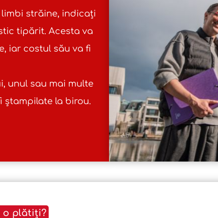
limbi străine, indicați
stic tipărit. Acesta va
, iar costul său va fi
, unul sau mai multe
i ștampilate la birou.
o plătiți?