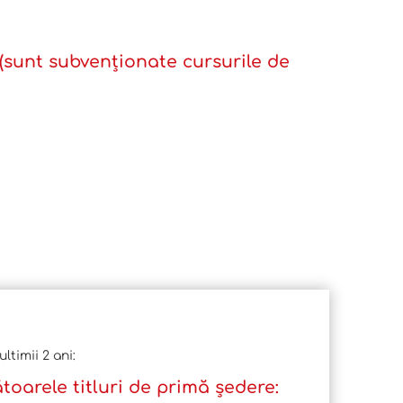
 (sunt subvenționate cursurile de
ltimii 2 ani:
ătoarele titluri de primă ședere: