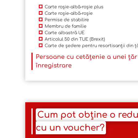
Carte roșie-albă-roșie plus
Carte roșie-albă-roșie
Permise de stabilire
Membru de familie
Carte albastră UE
Articolul 50 din TUE (Brexit)
Carte de ședere pentru resortisanții din ț
Persoane cu cetățenie a unei țări
înregistrare
Cum pot obține o redu
cu un voucher?