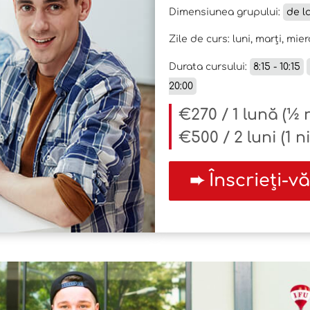
Dimensiunea grupului:
de l
Zile de curs: luni, marți, mierc
Durata cursului:
8:15 - 10:15
20:00
€270 / 1 lună (½ 
€500 / 2 luni (1 n