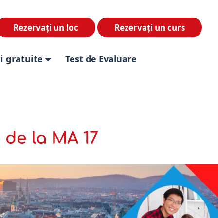
Rezervați un loc
Rezervați un curs
i gratuite
Test de Evaluare
de la MA 17