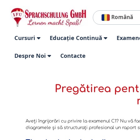
Română
Cursuri
Educație Continuă
Examen
Despre Noi
Contacte
Pregătirea pent
Aveți îngrijorări cu privire la examenul C1? Nu vă fa
diagramele și să structurați profesional un raport s