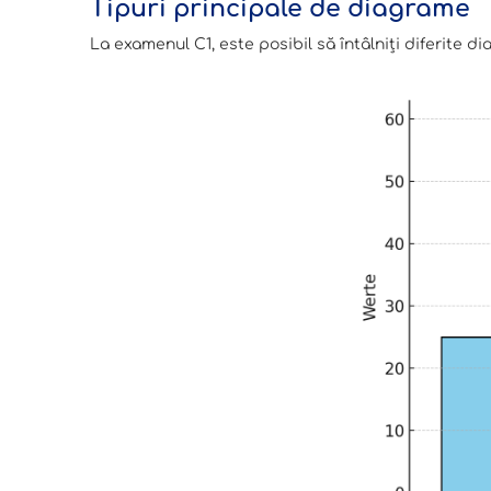
Tipuri principale de diagrame
La examenul C1, este posibil să întâlniți diferite d