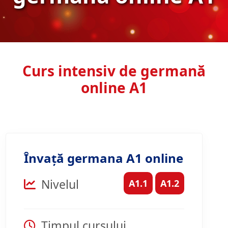
Curs intensiv de germană
online A1
Învață germana A1 online
Nivelul
A1.1
A1.2
Timpul cursului