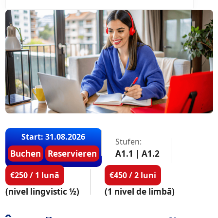
Start: 31.08.2026
Stufen:
Buchen
Reservieren
A1.1 | A1.2
€250 / 1 lună
€450 / 2 luni
(nivel lingvistic ½)
(1 nivel de limbă)