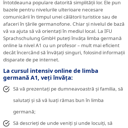
întotdeauna populare datorită simplității lor. Ele pun
bazele pentru nivelurile ulterioare necesare
comunicării în timpul unei călătorii turistice sau de
afaceri în țările germanofone. Chiar și nivelul de bază
vă va ajuta să vă orientați în mediul local. La IFU
Sprachschulung GmbH puteți învăța limba germană
online la nivel A1 cu un profesor – mult mai eficient
decât încercând să învățați singuri, folosind informații
disparate de pe internet.
La cursul intensiv online de limba
germană A1, veți învăța:
Să vă prezentați pe dumneavoastră și familia, să
salutați și să vă luați rămas bun în limba
germană;
Să descrieți de unde veniți și unde locuiți, să