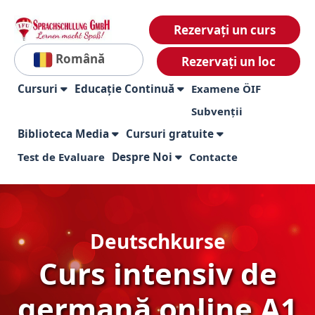
Rezervați un curs
Română
Rezervați un loc
Cursuri
Educație Continuă
Examene ÖIF
Subvenții
Biblioteca Media
Cursuri gratuite
Test de Evaluare
Despre Noi
Contacte
Deutschkurse
Curs intensiv de
germană online A1