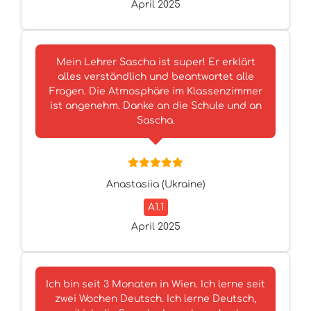
April 2025
Mein Lehrer Sascha ist super! Er erklärt
alles verständlich und beantwortet alle
Fragen. Die Atmosphäre im Klassenzimmer
ist angenehm. Danke an die Schule und an
Sascha.
Anastasiia (Ukraine)
A1.1
April 2025
Ich bin seit 3 Monaten in Wien. Ich lerne seit
zwei Wochen Deutsch. Ich lerne Deutsch,