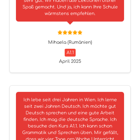
sehr gut. Wir haben alle Lektionen bisher
Spaß gemacht. Und ja, ich kann Ihre Schule
wärmstens empfehlen.
Mihaela (Rumänien)
A1.1
April 2025
Ich lebe seit drei Jahren in Wien. Ich lerne
seit zwei Jahren Deutsch. Ich möchte gut
Deutsch sprechen und eine gute Arbeit
finden. Ich mag die deutsche Sprache. Ich
besuche den Kurs A1.1. Ich kann schon
Grammatik und Sprechen üben. Mir gefällt,
dass wir vier Tage pro Woche Unterricht