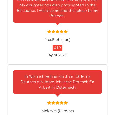
My daughter has also participated in the
B2 course. I will recommend this place to my
friends.
Nasibeh (Iran)
A1.2
April 2025
In Wien ich wohne ein Jahr. Ich lerne
Deutsch ein Jahre. Ich lerne Deutsch für
Arbeit in Österreich.
Maksym (Ukraine)