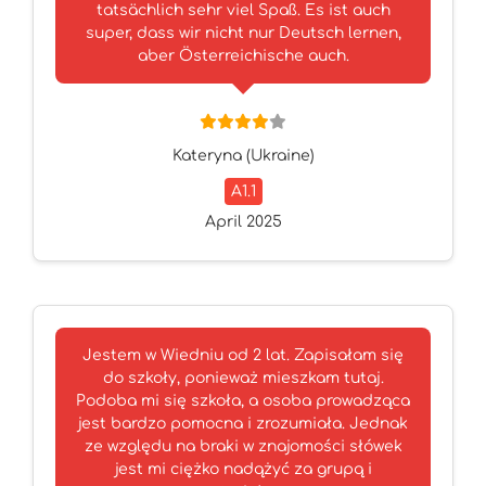
tatsächlich sehr viel Spaß. Es ist auch
super, dass wir nicht nur Deutsch lernen,
aber Österreichische auch.
Kateryna (Ukraine)
A1.1
April 2025
Jestem w Wiedniu od 2 lat. Zapisałam się
do szkoły, ponieważ mieszkam tutaj.
Podoba mi się szkoła, a osoba prowadząca
jest bardzo pomocna i zrozumiała. Jednak
ze względu na braki w znajomości słówek
jest mi ciężko nadążyć za grupą i