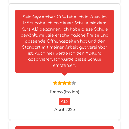
Seit September 2024 lebe ich in Wien. Im
März habe ich an dieser Schule mit dem
Kurs A1.1 begonnen. Ich habe diese Schule
gewählt, weil sie erschwingliche Preise und
passende Öffnungszeiten hat und der
Standort mit meiner Arbeit gut vereinbar
ist. Auch hier werde ich den A2-Kurs
absolvieren. Ich würde diese Schule
empfehlen.
Emma (Italien)
A1.2
April 2025