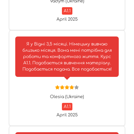
Vadym (Ukraine)
A1.1
April 2025
Я у Відні 3,5 місяці. Німецьку вивчаю
близько місяця. Вона мені потрібна для
роботи та комфортного життя. Курс
A1.1. Подобається вивчення матеріалу.
Подобається подача. Все подобається!
Olesia (Ukraine)
A1.1
April 2025