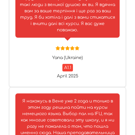
такі люди з великої душою як ви. Я вдячна
вам за ваше терпіння і ще раз за ваш
труд. Я би хотіла і далі з вами стикатися
і вчити далі всі курси. Я вас дуже
поважаю.
Yana (Ukraine)
A1.1
April 2025
Я нахожусь в Вене уже 2 года и только в
этом году решила пойти на курсы
немецкого языка. Выбор пал на IFU, так
как многие советовали эту школу, и я ни
разу не пожалела о том, что пошла
именно сюда. Наша преподавательница