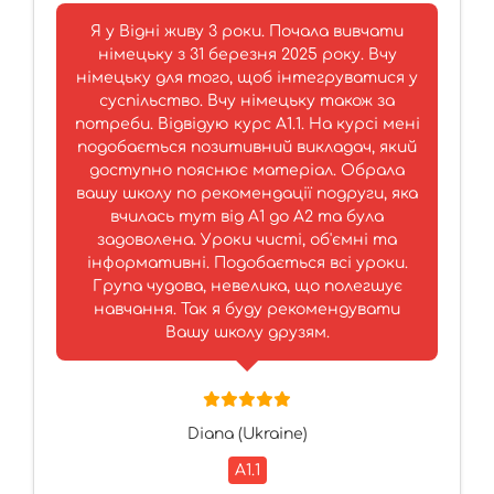
Я у Відні живу 3 роки. Почала вивчати
німецьку з 31 березня 2025 року. Вчу
німецьку для того, щоб інтегруватися у
суспільство. Вчу німецьку також за
потреби. Відвідую курс A1.1. На курсі мені
подобається позитивний викладач, який
доступно пояснює матеріал. Обрала
вашу школу по рекомендації подруги, яка
вчилась тут від A1 до A2 та була
задоволена. Уроки чисті, об'ємні та
інформативні. Подобається всі уроки.
Група чудова, невелика, що полегшує
навчання. Так я буду рекомендувати
Вашу школу друзям.
Diana (Ukraine)
A1.1