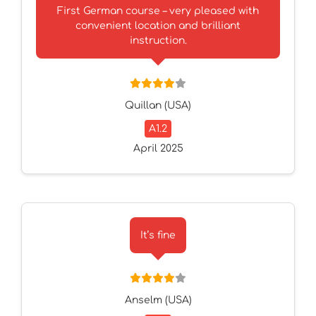
First German course – very pleased with
convenient location and brilliant
instruction.
Quillan (USA)
A1.2
April 2025
It’s fine
Anselm (USA)