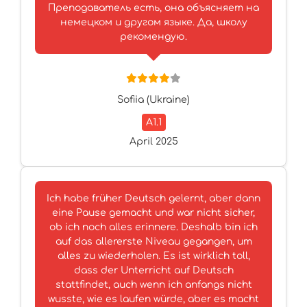
Преподаватель есть, она объясняет на
немецком и другом языке. Да, школу
рекомендую.
Sofiia (Ukraine)
A1.1
April 2025
Ich habe früher Deutsch gelernt, aber dann
eine Pause gemacht und war nicht sicher,
ob ich noch alles erinnere. Deshalb bin ich
auf das allererste Niveau gegangen, um
alles zu wiederholen. Es ist wirklich toll,
dass der Unterricht auf Deutsch
stattfindet, auch wenn ich anfangs nicht
wusste, wie es laufen würde, aber es macht