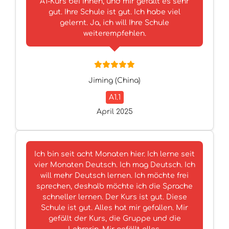
A1-Kurs bei Ihnen, und mir gefällt es sehr
gut. Ihre Schule ist gut. Ich habe viel
gelernt. Ja, ich will Ihre Schule
weiterempfehlen.
Jiming (China)
A1.1
April 2025
Ich bin seit acht Monaten hier. Ich lerne seit
vier Monaten Deutsch. Ich mag Deutsch. Ich
will mehr Deutsch lernen. Ich möchte frei
sprechen, deshalb möchte ich die Sprache
schneller lernen. Der Kurs ist gut. Diese
Schule ist gut. Alles hat mir gefallen. Mir
gefällt der Kurs, die Gruppe und die