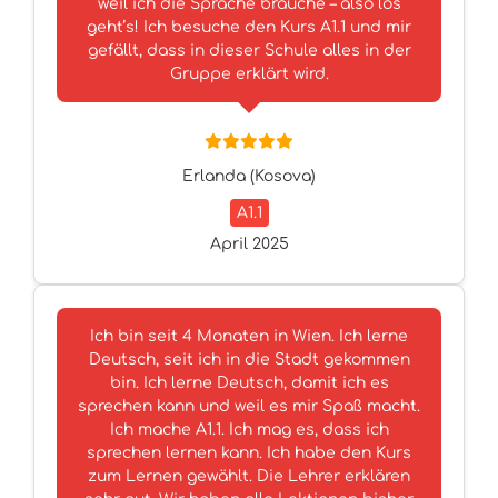
weil ich die Sprache brauche – also los
geht’s! Ich besuche den Kurs A1.1 und mir
gefällt, dass in dieser Schule alles in der
Gruppe erklärt wird.
Erlanda (Kosova)
A1.1
April 2025
Ich bin seit 4 Monaten in Wien. Ich lerne
Deutsch, seit ich in die Stadt gekommen
bin. Ich lerne Deutsch, damit ich es
sprechen kann und weil es mir Spaß macht.
Ich mache A1.1. Ich mag es, dass ich
sprechen lernen kann. Ich habe den Kurs
zum Lernen gewählt. Die Lehrer erklären