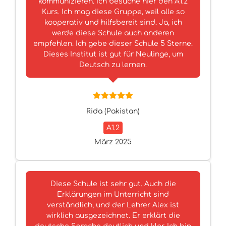
kommunizieren. Ich besuche hier den A1.2
Kurs. Ich mag diese Gruppe, weil alle so
kooperativ und hilfsbereit sind. Ja, ich
werde diese Schule auch anderen
empfehlen. Ich gebe dieser Schule 5 Sterne.
Dieses Institut ist gut für Neulinge, um
Deutsch zu lernen.
Rida (Pakistan)
A1.2
März 2025
Diese Schule ist sehr gut. Auch die
Erklärungen im Unterricht sind
verständlich, und der Lehrer Alex ist
wirklich ausgezeichnet. Er erklärt die