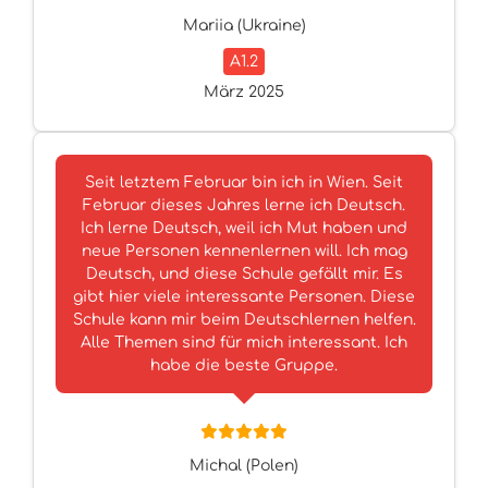
Mariia (Ukraine)
A1.2
März 2025
Seit letztem Februar bin ich in Wien. Seit
Februar dieses Jahres lerne ich Deutsch.
Ich lerne Deutsch, weil ich Mut haben und
neue Personen kennenlernen will. Ich mag
Deutsch, und diese Schule gefällt mir. Es
gibt hier viele interessante Personen. Diese
Schule kann mir beim Deutschlernen helfen.
Alle Themen sind für mich interessant. Ich
habe die beste Gruppe.
Michal (Polen)