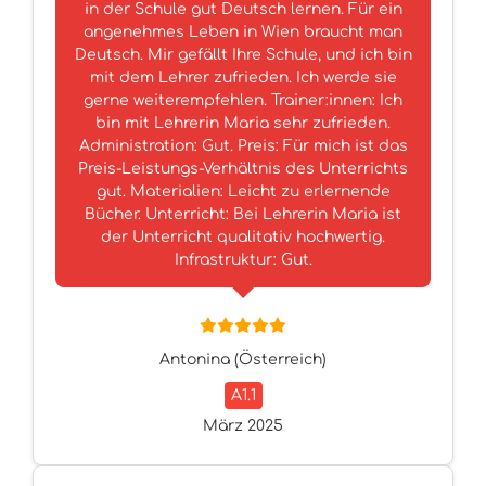
in der Schule gut Deutsch lernen. Für ein
angenehmes Leben in Wien braucht man
Deutsch. Mir gefällt Ihre Schule, und ich bin
mit dem Lehrer zufrieden. Ich werde sie
gerne weiterempfehlen. Trainer:innen: Ich
bin mit Lehrerin Maria sehr zufrieden.
Administration: Gut. Preis: Für mich ist das
Preis-Leistungs-Verhältnis des Unterrichts
gut. Materialien: Leicht zu erlernende
Bücher. Unterricht: Bei Lehrerin Maria ist
der Unterricht qualitativ hochwertig.
Infrastruktur: Gut.
Antonina (Österreich)
A1.1
März 2025