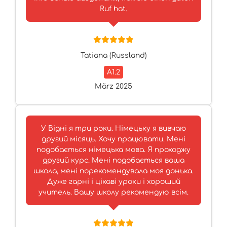
Ruf hat.
Tatiana (Russland)
A1.2
März 2025
У Відні я три роки. Німецьку я вивчаю
другий місяць. Хочу працювати. Мені
подобається німецька мова. Я проходжу
другий курс. Мені подобається ваша
школа, мені порекомендувала моя донька.
Дуже гарні і цікаві уроки і хороший
учитель. Вашу школу рекомендую всім.