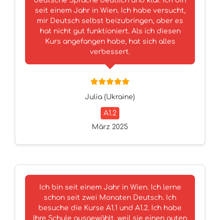
deutsche Sprache deutlich und klar. Ich bin
seit einem Jahr in Wien. Ich habe versucht,
mir Deutsch selbst beizubringen, aber es
hat nicht gut funktioniert. Als ich diesen
Kurs angefangen habe, hat sich alles
verbessert.
Julia (Ukraine)
A1.2
März 2025
Ich bin seit einem Jahr in Wien. Ich lerne
schon seit zwei Monaten Deutsch. Ich
besuche die Kurse A1.1 und A1.2. Ich habe
Ihre Schule ausgewählt, weil sie einen guten