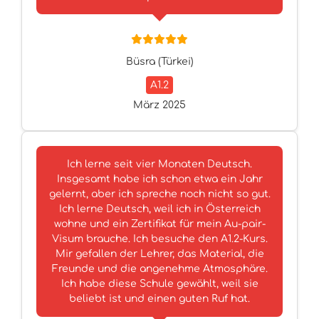
Büsra (Türkei)
A1.2
März 2025
Ich lerne seit vier Monaten Deutsch.
Insgesamt habe ich schon etwa ein Jahr
gelernt, aber ich spreche noch nicht so gut.
Ich lerne Deutsch, weil ich in Österreich
wohne und ein Zertifikat für mein Au-pair-
Visum brauche. Ich besuche den A1.2-Kurs.
Mir gefallen der Lehrer, das Material, die
Freunde und die angenehme Atmosphäre.
Ich habe diese Schule gewählt, weil sie
beliebt ist und einen guten Ruf hat.