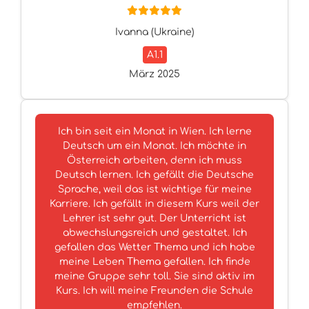
Ivanna (Ukraine)
A1.1
März 2025
Ich bin seit ein Monat in Wien. Ich lerne
Deutsch um ein Monat. Ich möchte in
Österreich arbeiten, denn ich muss
Deutsch lernen. Ich gefällt die Deutsche
Sprache, weil das ist wichtige für meine
Karriere. Ich gefällt in diesem Kurs weil der
Lehrer ist sehr gut. Der Unterricht ist
abwechslungsreich und gestaltet. Ich
gefallen das Wetter Thema und ich habe
meine Leben Thema gefallen. Ich finde
meine Gruppe sehr toll. Sie sind aktiv im
Kurs. Ich will meine Freunden die Schule
empfehlen.