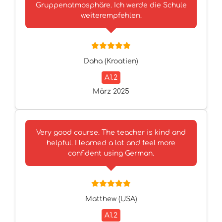
Gruppenatmosphäre. Ich werde die Schule
weiterempfehlen.
Daha (Kroatien)
A1.2
März 2025
Very good course. The teacher is kind and
helpful. I learned a lot and feel more
confident using German.
Matthew (USA)
A1.2