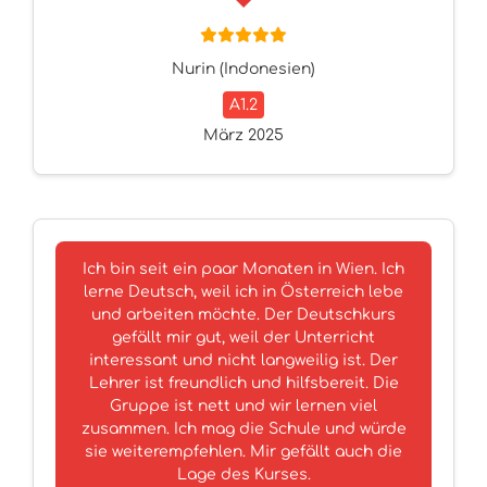
Nurin (Indonesien)
A1.2
März 2025
Ich bin seit ein paar Monaten in Wien. Ich
lerne Deutsch, weil ich in Österreich lebe
und arbeiten möchte. Der Deutschkurs
gefällt mir gut, weil der Unterricht
interessant und nicht langweilig ist. Der
Lehrer ist freundlich und hilfsbereit. Die
Gruppe ist nett und wir lernen viel
zusammen. Ich mag die Schule und würde
sie weiterempfehlen. Mir gefällt auch die
Lage des Kurses.