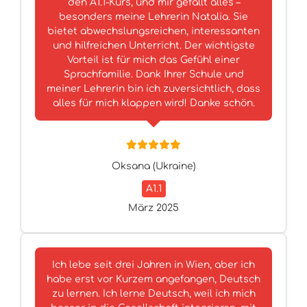
den A1.1-Kurs, und mir gefällt alles –
besonders meine Lehrerin Natalia. Sie
bietet abwechslungsreichen, interessanten
und hilfreichen Unterricht. Der wichtigste
Vorteil ist für mich das Gefühl einer
Sprachfamilie. Dank Ihrer Schule und
meiner Lehrerin bin ich zuversichtlich, dass
alles für mich klappen wird! Danke schön.
Oksana (Ukraine)
A1.1
März 2025
Ich lebe seit drei Jahren in Wien, aber ich
habe erst vor Kurzem angefangen, Deutsch
zu lernen. Ich lerne Deutsch, weil ich mich