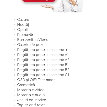
Cazare
Noutăți
Opinii
Promovări
Bun venit la Viena
Galerie de poze
Pregătirea pentru examene ▼
Pregătirea pentru examene A1
Pregătirea pentru examene A2
Pregătirea pentru examene B1
Pregătirea pentru examene B2
Pregătirea pentru examene C1
ÖSD și ÖIF: Test model
Gramatică
Materiale video
Materiale audio
Jocuri educative
Topics and texts