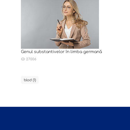
Genul substantivelor în limba germană
27006
blod (1)