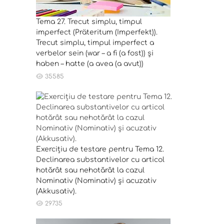
Tema 27. Trecut simplu, timpul
imperfect (Präteritum (Imperfekt)).
Trecut simplu, timpul imperfect a
verbelor sein (war – a fi (a fost)) și
haben – hatte (a avea (a avut))
35585
Exercițiu de testare pentru Tema 12.
Declinarea substantivelor cu articol
hotărât sau nehotărât la cazul
Nominativ (Nominativ) și acuzativ
(Akkusativ).
29735