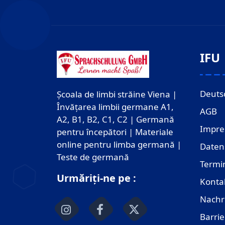
IFU
Deuts
Școala de limbi străine Viena |
Învățarea limbii germane A1,
AGB
A2, B1, B2, C1, C2 | Germană
Impr
pentru începători | Materiale
online pentru limba germană |
Daten
Teste de germană
Termi
Urmăriți-ne pe :
Konta
Nachr
Barrie