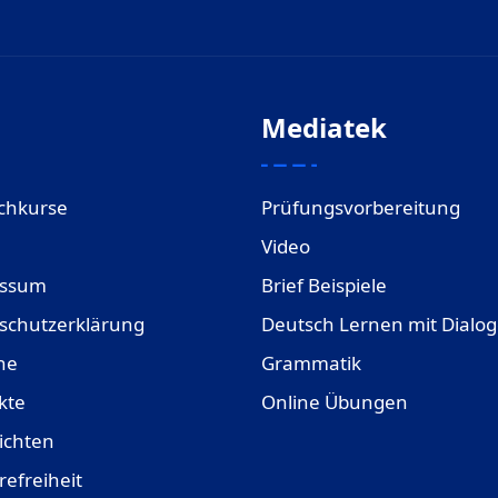
Mediatek
chkurse
Prüfungsvorbereitung
Video
essum
Brief Beispiele
schutzerklärung
Deutsch Lernen mit Dialo
ne
Grammatik
kte
Online Übungen
ichten
refreiheit