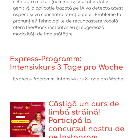
cele patru cazuri (nominativ, acuzativ, dativ,
genitiv), o aplicație bazată pe IA va detecta acest
aspect și va concentra atenția pe el. Probleme la
pronunție? Tehnologiile de recunoaștere vocală
oferă feedback instantaneu și sugerează
modalități de îmbunătățire.
Express-Programm:
Intensivkurs 3 Tage pro Woche
Express-Programm: Intensivkurs 3 Tage pro Woche
Câștigă un curs de
limbă străină!
Participă la
concursul nostru de
pe Instagram.