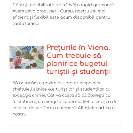
Căutați posibilitate de a învăța rapid germana?
Avem ceva propuneri! Cursul nostru cel mai
eficient și flexibil este acum disponibil pentru
toată lumea!
Prețurile în Viena.
Cum trebuie să
planifice bugetul
turiștii și studenții
Să aruncăm o privire asupra principalelor
cheltuieli zilnice ale turiștilor și studenților, cu
excepția chiriei. Cât va costa să călătorești сu
microbuzul, să mergi la supermarket, o ceașcă de
ceai cu desert într-o cafenea? Aflați din articolul
nostru.