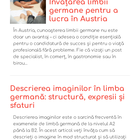
Învățarea limbii
germane pentru a
lucra în Austria
În Austria, cunoașterea limbii germane nu este
doar un avantaj – ci adesea o condiție esențială
pentru o candidatură de succes și pentru o viață
profesională fără probleme. Fie că vizați un post
de specialist, în comerț, în gastronomie sau în
birou...
Descrierea imaginilor în limba
germană: structură, expresii și
sfaturi
Descrierea imaginilor este o sarcină frecventă în
examenele de limbă germană de la nivelul A2
până la B2. În acest articol veți învăța cum să
descrieți o imagine în mod structurat și să utilizați