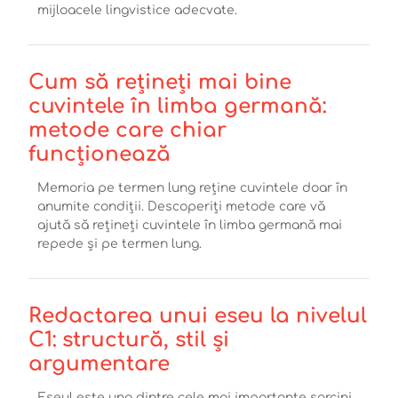
mijloacele lingvistice adecvate.
Cum să rețineți mai bine
cuvintele în limba germană:
metode care chiar
funcționează
Memoria pe termen lung reține cuvintele doar în
anumite condiții. Descoperiți metode care vă
ajută să rețineți cuvintele în limba germană mai
repede și pe termen lung.
Redactarea unui eseu la nivelul
C1: structură, stil și
argumentare
Eseul este una dintre cele mai importante sarcini