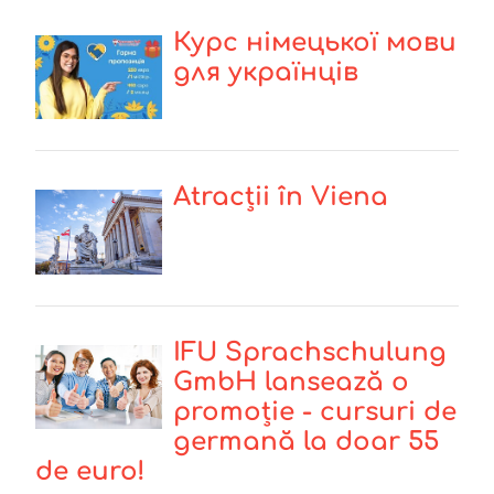
Курс німецької мови
для українців
Atracții în Viena
IFU Sprachschulung
GmbH lansează o
promoție - cursuri de
germană la doar 55
de euro!