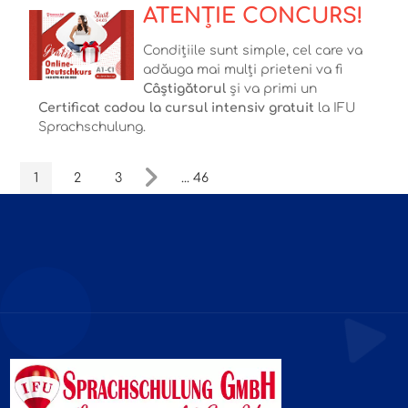
ATENȚIE CONCURS!
Condițiile sunt simple, cel care va
adăuga mai mulți prieteni va fi
Câștigătorul
și va primi un
Certificat cadou la cursul intensiv gratuit
la IFU
Sprachschulung.
1
2
3
... 46