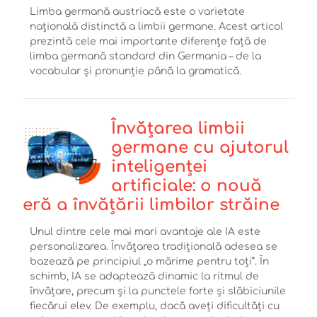
Limba germană austriacă este o varietate
națională distinctă a limbii germane. Acest articol
prezintă cele mai importante diferențe față de
limba germană standard din Germania – de la
vocabular și pronunție până la gramatică.
Învățarea limbii
germane cu ajutorul
inteligenței
artificiale: o nouă
eră a învățării limbilor străine
Unul dintre cele mai mari avantaje ale IA este
personalizarea. Învățarea tradițională adesea se
bazează pe principiul „o mărime pentru toți”. În
schimb, IA se adaptează dinamic la ritmul de
învățare, precum și la punctele forte și slăbiciunile
fiecărui elev. De exemplu, dacă aveți dificultăți cu