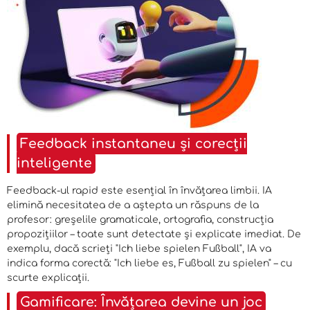
Feedback instantaneu și corecții
inteligente
Feedback-ul rapid este esențial în învățarea limbii. IA
elimină necesitatea de a aștepta un răspuns de la
profesor: greșelile gramaticale, ortografia, construcția
propozițiilor – toate sunt detectate și explicate imediat. De
exemplu, dacă scrieți "Ich liebe spielen Fußball", IA va
indica forma corectă: "Ich liebe es, Fußball zu spielen" – cu
scurte explicații.
Gamificare: Învățarea devine un joc