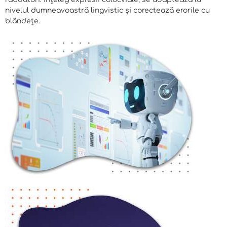
nivelul dumneavoastră lingvistic și corectează erorile cu
blândețe.