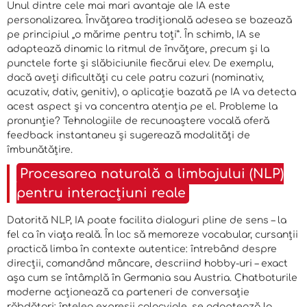
Unul dintre cele mai mari avantaje ale IA este
personalizarea. Învățarea tradițională adesea se bazează
pe principiul „o mărime pentru toți”. În schimb, IA se
adaptează dinamic la ritmul de învățare, precum și la
punctele forte și slăbiciunile fiecărui elev. De exemplu,
dacă aveți dificultăți cu cele patru cazuri (nominativ,
acuzativ, dativ, genitiv), o aplicație bazată pe IA va detecta
acest aspect și va concentra atenția pe el. Probleme la
pronunție? Tehnologiile de recunoaștere vocală oferă
feedback instantaneu și sugerează modalități de
îmbunătățire.
Procesarea naturală a limbajului (NLP)
pentru interacțiuni reale
Datorită NLP, IA poate facilita dialoguri pline de sens – la
fel ca în viața reală. În loc să memoreze vocabular, cursanții
practică limba în contexte autentice: întrebând despre
direcții, comandând mâncare, descriind hobby-uri – exact
așa cum se întâmplă în Germania sau Austria. Chatboturile
moderne acționează ca parteneri de conversație
răbdători: înțeleg expresii colocviale, se adaptează la