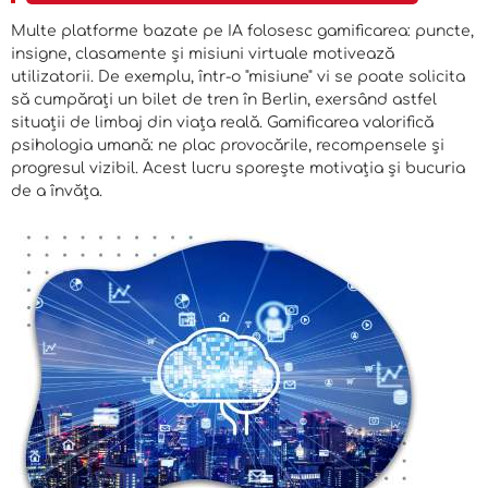
Multe platforme bazate pe IA folosesc gamificarea: puncte,
insigne, clasamente și misiuni virtuale motivează
utilizatorii. De exemplu, într-o "misiune" vi se poate solicita
să cumpărați un bilet de tren în Berlin, exersând astfel
situații de limbaj din viața reală. Gamificarea valorifică
psihologia umană: ne plac provocările, recompensele și
progresul vizibil. Acest lucru sporește motivația și bucuria
de a învăța.