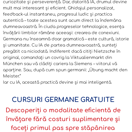
curiozitate și perseverență. Dar, datorită IA, drumul devine
mult mai interesant și eficient. Ghidajul personalizat,
feedback-ul instantaneu, progresul ludic și practica
autentică – toate acestea sunt acum direct la îndemâna
dumneavoastră. În ciuda progreselor tehnologice, esența
învățării limbilor rămâne aceeași: crearea de conexiuni.
Germana nu înseamnă doar gramatică – este cultură, istorie
și umanitate. Cu IA de partea dumneavoastră, sunteți
pregătit ca niciodată. Indiferent dacă citiți Nietzsche în
original, comandați un covrig la Viktualienmarkt din
München sau vă clădiți cariera la Siemens – viitorul vă
aparține. Sau, după cum spun germanii: „Übung macht den
Meister.”
Iar cu IA, această practică devine și mai inteligentă.
CURSURI GERMANE GRATUITE
Descoperiți o modalitate eficientă de
învățare fără costuri suplimentare și
faceți primul pas spre stăpânirea