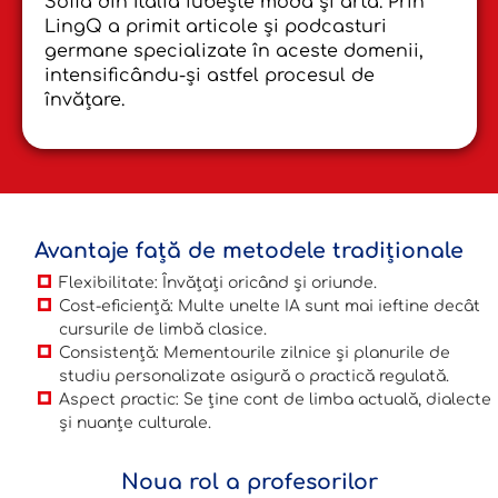
Sofia din Italia iubește moda și arta. Prin
LingQ a primit articole și podcasturi
germane specializate în aceste domenii,
intensificându-și astfel procesul de
învățare.
Avantaje față de metodele tradiționale
Flexibilitate: Învățați oricând și oriunde.
Cost-eficiență: Multe unelte IA sunt mai ieftine decât
cursurile de limbă clasice.
Consistență: Mementourile zilnice și planurile de
studiu personalizate asigură o practică regulată.
Aspect practic: Se ține cont de limba actuală, dialecte
și nuanțe culturale.
Noua rol a profesorilor