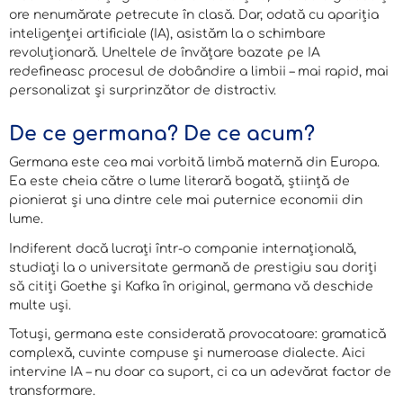
ore nenumărate petrecute în clasă. Dar, odată cu apariția
inteligenței artificiale (IA), asistăm la o schimbare
revoluționară. Uneltele de învățare bazate pe IA
redefineasc procesul de dobândire a limbii – mai rapid, mai
personalizat și surprinzător de distractiv.
De ce germana? De ce acum?
Germana este cea mai vorbită limbă maternă din Europa.
Ea este cheia către o lume literară bogată, știință de
pionierat și una dintre cele mai puternice economii din
lume.
Indiferent dacă lucrați într-o companie internațională,
studiați la o universitate germană de prestigiu sau doriți
să citiți Goethe și Kafka în original, germana vă deschide
multe uși.
Totuși, germana este considerată provocatoare: gramatică
complexă, cuvinte compuse și numeroase dialecte. Aici
intervine IA – nu doar ca suport, ci ca un adevărat factor de
transformare.