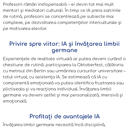
Profesorii rămân indispensabili – ei devin tot mai mult
mentori și mediatori culturali. În timp ce IA preia sarcinile
de rutină, profesorii se concentrează pe subiecte mai
complexe, pe dezvoltarea competențelor interculturale și
pe motivarea elevilor.
Privire spre viitor: IA și învățarea limbii
germane
Experiențele de realitate virtuală ar putea deveni curând o
chestiune de rutină: participarea la Oktoberfest, călătoria
cu metroul din Berlin sau urmărirea cursurilor universitare –
totul virtual, cu asistența IA. Se estimează că IA cu
componentă emoțională va putea identifica frustrarea sau
plictiseala și va reacționa individual. Învățarea limbii
germane va deveni astfel și mai personalizată, imersivă și
emoțională.
Profitați de avantajele IA
Învățarea limbii germane necesită încă disciplină,