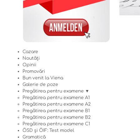
Cazare
Noutăți
Opinii
Promovări
Bun venit la Viena
Galerie de poze
Pregătirea pentru examene ▼
Pregătirea pentru examene A1
Pregătirea pentru examene A2
Pregătirea pentru examene B1
Pregătirea pentru examene B2
Pregătirea pentru examene C1
ÖSD și ÖIF: Test model
Gramatică