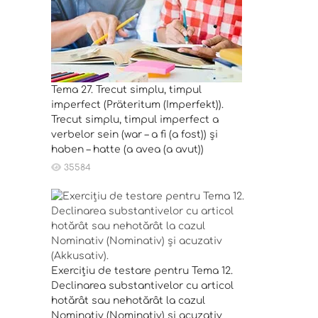
Tema 27. Trecut simplu, timpul
imperfect (Präteritum (Imperfekt)).
Trecut simplu, timpul imperfect a
verbelor sein (war – a fi (a fost)) și
haben – hatte (a avea (a avut))
35584
Exercițiu de testare pentru Tema 12.
Declinarea substantivelor cu articol
hotărât sau nehotărât la cazul
Nominativ (Nominativ) și acuzativ