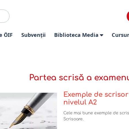
e ÖIF
Subvenții
Biblioteca Media
Cursur
Partea scrisă a examenul
Exemple de scrisor
nivelul A2
Cele mai bune exemple de scris
Scrisoare.