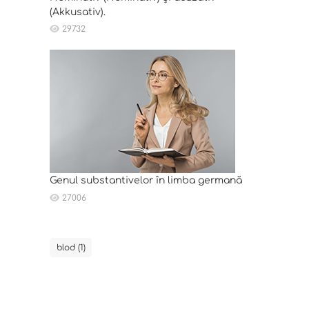
(Akkusativ).
29732
Genul substantivelor în limba germană
27006
blod (1)