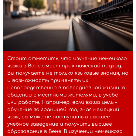
Австрийский диалект: "Wia
g'frein uns aufs Feschtl!"
- Стандартный немецкий: "Wie freuen
uns auf das Fest!"
Австрийский диалект: "Des
Стоит отметить, что изучение немецкого
is ollas fesch!"
языка в Вене имеет практический подход.
Вы получаете не только языковые знания, но
- Стандартный немецкий: "Das ist
и возможность применять их
alles in Ordnung!"
непосредственно в повседневной жизни, в
общении с местными жителями, в учебе
или работе. Например, если ваша цель -
обучение за границей, то, зная немецкий
язык, вы можете поступить в высшее
учебное заведение и получить высшее
образование в Вене. В изучении немецкого