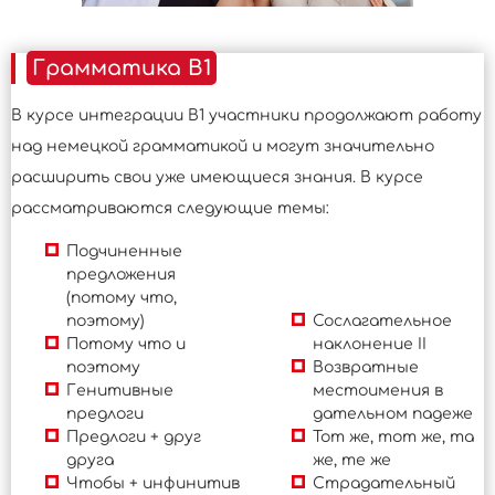
Грамматика B1
В курсе интеграции B1 участники продолжают работу
над немецкой грамматикой и могут значительно
расширить свои уже имеющиеся знания. В курсе
рассматриваются следующие темы:
Подчиненные
предложения
(потому что,
поэтому)
Сослагательное
Потому что и
наклонение II
поэтому
Возвратные
Генитивные
местоимения в
предлоги
дательном падеже
Предлоги + друг
Тот же, тот же, та
друга
же, те же
Чтобы + инфинитив
Страдательный