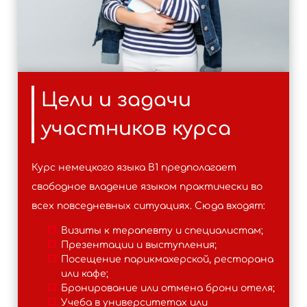
Цели и задачи
участников курса
Курс немецкого языка B1 предполагает
свободное владение языком практически во
всех повседневных ситуациях. Сюда входят:
Визиты к терапевту и специалистам;
Презентации и выступления;
Посещение парикмахерской, ресторана
или кафе;
Бронирование или отмена брони отеля;
Учеба в университетах или