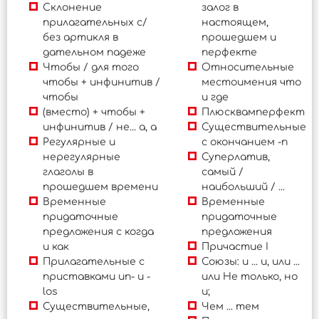
Склонение
залог в
прилагательных с/
настоящем,
без артикля в
прошедшем и
дательном падеже
перфекте
Чтобы / для того
Относительные
чтобы + инфинитив /
местоимения что
чтобы
и где
(вместо) + чтобы +
Плюсквамперфект
инфинитив / не... а, а
Существительные
Регулярные и
с окончанием -n
нерегулярные
Суперлатив,
глаголы в
самый /
прошедшем времени
наибольший / ...
Временные
Временные
придаточные
придаточные
предложения с когда
предложения
и как
Причастие I
Прилагательные с
Союзы: и ... и, или ...
приставками un- и -
или Не только, но
los
и;
Существительные,
Чем ... тем