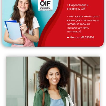
+
Подготовка к
экзамену ÖIF
- это курсы немецкого
языка для начинающих,
которые только
начали изучать
немецкий.
➨
Начало:
02.09.2024