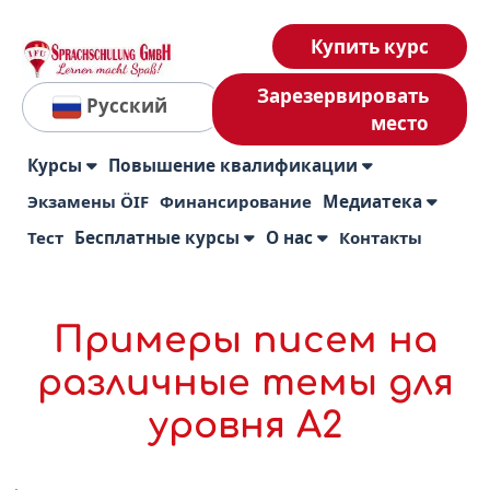
Купить курс
Зарезервировать
Русский
место
Курсы
Повышение квалификации
Экзамены ÖIF
Финансирование
Медиатека
Тест
Бесплатные курсы
О нас
Контакты
Примеры писем на
различные темы для
уровня А2