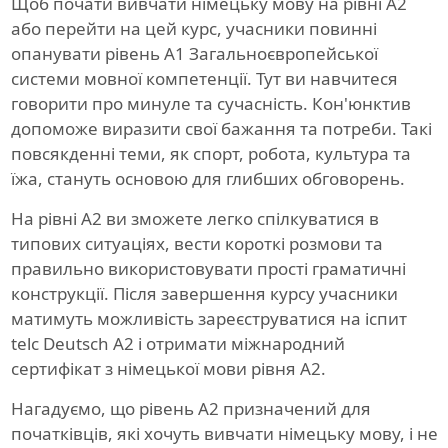
Щоб почати вивчати німецьку мову на рівні A2
або перейти на цей курс, учасники повинні
опанувати рівень A1 Загальноєвропейської
системи мовної компетенції. Тут ви навчитеся
говорити про минуле та сучасність. Кон'юнктив
допоможе виразити свої бажання та потреби. Такі
повсякденні теми, як спорт, робота, культура та
їжа, стануть основою для глибших обговорень.
На рівні A2 ви зможете легко спілкуватися в
типових ситуаціях, вести короткі розмови та
правильно використовувати прості граматичні
конструкції. Після завершення курсу учасники
матимуть можливість зареєструватися на іспит
telc Deutsch A2 і отримати міжнародний
сертифікат з німецької мови рівня A2.
Нагадуємо, що рівень A2 призначений для
початківців, які хочуть вивчати німецьку мову, і не