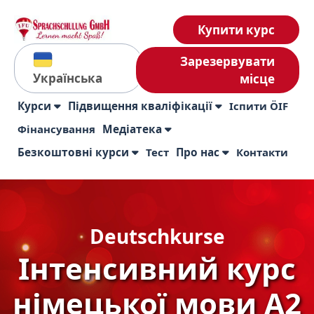
Купити курс
Зарезервувати
Українська
місце
Курси
Підвищення кваліфікації
Іспити ÖIF
Фінансування
Медіатека
Безкоштовні курси
Тест
Про нас
Контакти
Deutschkurse
Інтенсивний курс
німецької мови А2