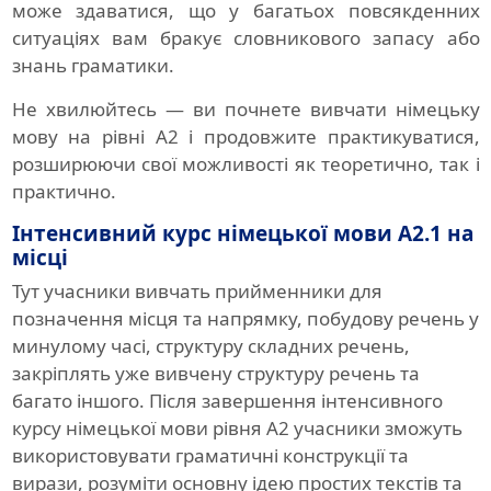
може здаватися, що у багатьох повсякденних
ситуаціях вам бракує словникового запасу або
знань граматики.
Не хвилюйтесь — ви почнете вивчати німецьку
мову на рівні A2 і продовжите практикуватися,
розширюючи свої можливості як теоретично, так і
практично.
Інтенсивний курс німецької мови A2.1 на
місці
Тут учасники вивчать прийменники для
позначення місця та напрямку, побудову речень у
минулому часі, структуру складних речень,
закріплять уже вивчену структуру речень та
багато іншого. Після завершення інтенсивного
курсу німецької мови рівня A2 учасники зможуть
використовувати граматичні конструкції та
вирази, розуміти основну ідею простих текстів та