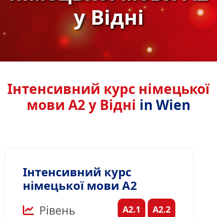
у Відні
Інтенсивний курс німецької
мови А2 у Відні
in Wien
Інтенсивний курс
німецької мови A2
Рівень
A2.1
A2.2