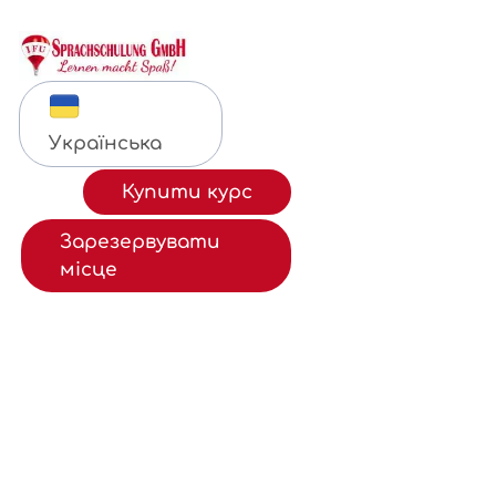
Українська
Курси
Купити курс
Зарезервувати
Підвищення
місце
кваліфікації
Іспити
ÖIF
Фінансування
Медіатека
Безкоштовні