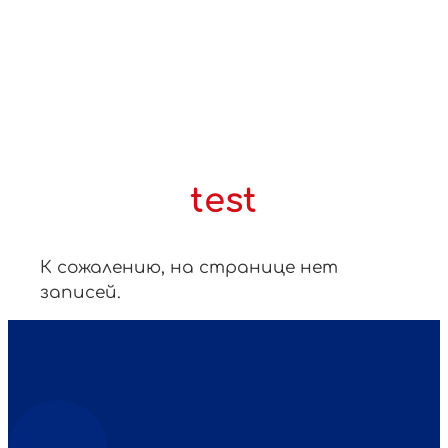
курси
Тест
Про
нас
Контакти
test
К сожалению, на странице нет
записей.