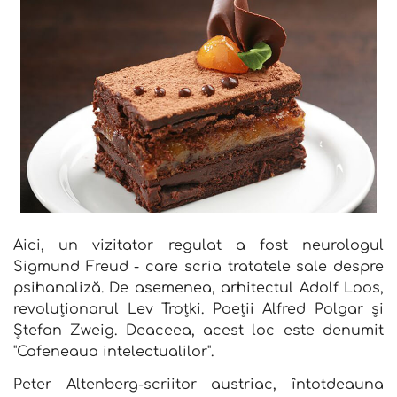
Aici, un vizitator regulat a fost neurologul
Sigmund Freud - care scria tratatele sale despre
psihanaliză. De asemenea, arhitectul Adolf Loos,
revoluționarul Lev Troțki. Poeții Alfred Polgar și
Ștefan Zweig. Deaceea, acest loc este denumit
"Cafeneaua intelectualilor".
Peter Altenberg-scriitor austriac, întotdeauna