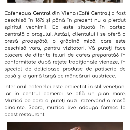
Cafeneaua Central din Viena (Café Central)
a fost
deschisă în 1876 și până în prezent nu a pierdut
spiritul vechimii. Ea este situată în partea
centrală a orașului. Astăzi, clientului i se oferă o
presă proaspătă, o grădină mică, care este
deschisă vara, pentru vizitatori. Vă puteți face
placere de diferite feluri de cafea preparată6 în
conformitate după rețete tradiționale vieneze, în
special de delicioase produse de patiserie de
casă și o gamă largă de mâncăruri austriece.
Interiorul cafenelei este proiectat în stil venețian,
iar în centrul camerei se află un pian mare.
Muzică pe care o puteți auzi, rezervând o masă
dinainte. Seara, muzica live adaugă farmec la
acest restaurant.