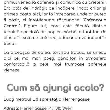
primul venea la cafenea și comunica cu prietenii.
Era atât de îndrăgit de încăpere, încât chiar și
primea poșta aici, iar la întrebarea unde ar putea
fi găsit, el întotdeauna răspundea: "
Cafeneaua
Central
". Figura lui, care este făcută dintr-o
tehnică specială de papier-mâché, a luat loc de
cinste în sala de cafenea, aducându-vă înapoi în
trecut.
La o ceașcă de cafea, tort sau trabuc, se uneau
aici cei mai mari poeți, gânditori în atmosfera
confortabilă a celei mai frumoase cafenele
vieneze.
Cum să ajungi acolo?
Luați metroul
U3
spre
stația Herrengasse
.
Adresa
: Herrengasse 14, 1010 Wien