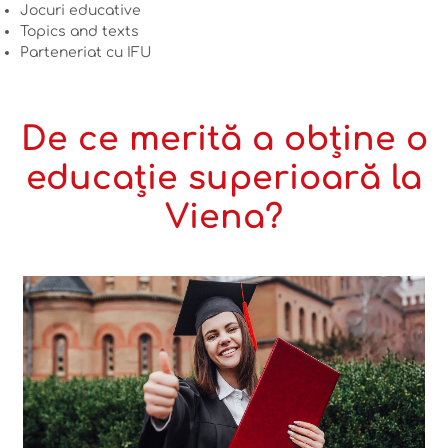
Jocuri educative
Topics and texts
Parteneriat cu IFU
De ce merită a obține o
educație superioară la
Viena?