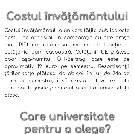
Costul învățământului
Costul învățământul la universitățile publice este
destul de accesibil în comparație cu alte orașe
mari. Plătiți mai puțin sau mai mult în funcție de
cetățenia dumneavoastră. Cetățenii UE plătesc
doar așa-numitul ÖH-Beitrag, care este de
aproximativ 19 euro pe semestru. Resortisanții
țărilor terțe plătesc, de obicei, în jur de 746 de
euro pe semestru, însă există câteva excepții
care pot fi găsite pe site-ul oficial al universității
alese.
Care universitate
pentru a alege?