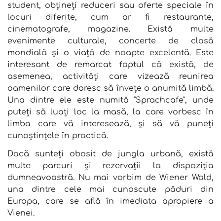
student, obțineți reduceri sau oferte speciale în
locuri diferite, cum ar fi restaurante,
cinematografe, magazine. Există multe
evenimente culturale, concerte de clasă
mondială și o viață de noapte excelentă. Este
interesant de remarcat faptul că există, de
asemenea, activități care vizează reunirea
oamenilor care doresc să învețe o anumită limbă.
Una dintre ele este numită "Sprachcafe", unde
puteți să luați loc la masă, la care vorbesc în
limba care vă interesează, și să vă puneți
cunoștințele în practică.
Dacă sunteți obosit de jungla urbană, există
multe parcuri și rezervații la dispoziția
dumneavoastră. Nu mai vorbim de Wiener Wald,
una dintre cele mai cunoscute păduri din
Europa, care se află în imediata apropiere a
Vienei.