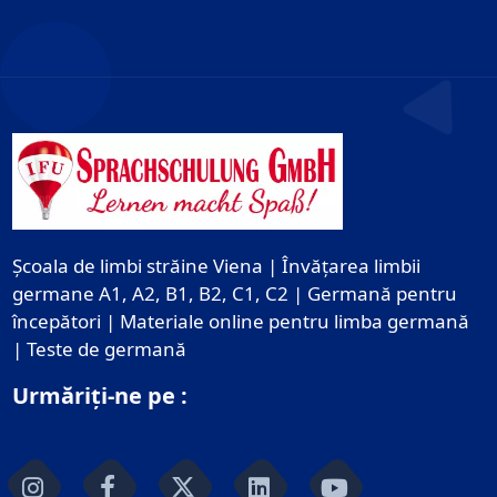
Școala de limbi străine Viena | Învățarea limbii
germane A1, A2, B1, B2, C1, C2 | Germană pentru
începători | Materiale online pentru limba germană
| Teste de germană
Urmăriți-ne pe :