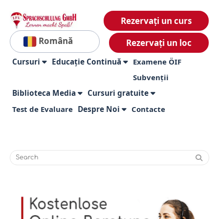
Rezervați un curs
Română
Rezervați un loc
Cursuri
Educație Continuă
Examene ÖIF
Subvenții
Biblioteca Media
Cursuri gratuite
Test de Evaluare
Despre Noi
Contacte