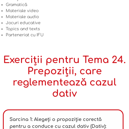
Gramatică
Materiale video
Materiale audio
Jocuri educative
Topics and texts
Parteneriat cu IFU
Exerciții pentru Tema 24.
Prepoziții, care
reglementează cazul
dativ
Sarcina 1: Alegeți o propoziție corectă
pentru a conduce cu cazul dativ (Dativ):