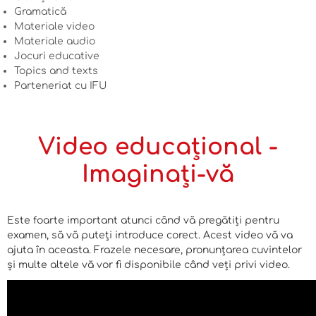
Gramatică
Materiale video
Materiale audio
Jocuri educative
Topics and texts
Parteneriat cu IFU
Video educațional -
Imaginați-vă
Este foarte important atunci când vă pregătiți pentru
examen, să vă puteți introduce corect. Acest video vă va
ajuta în aceasta. Frazele necesare, pronunțarea cuvintelor
și multe altele vă vor fi disponibile când veți privi video.