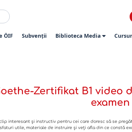
e ÖIF
Subvenții
Biblioteca Media
Cursur
oethe-Zertifikat B1 video 
examen
lip interesant și instructiv pentru cei care doresc să se pregă
 sfaturi utile, materiale de instruire și veți afla din ce constă e