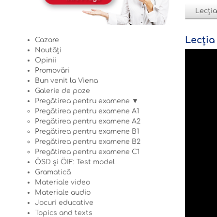
Lecția
Lecția 
Cazare
Noutăți
Opinii
Promovări
Bun venit la Viena
Galerie de poze
Pregătirea pentru examene ▼
Pregătirea pentru examene A1
Pregătirea pentru examene A2
Pregătirea pentru examene B1
Pregătirea pentru examene B2
Pregătirea pentru examene C1
ÖSD și ÖIF: Test model
Gramatică
Materiale video
Materiale audio
Jocuri educative
Topics and texts