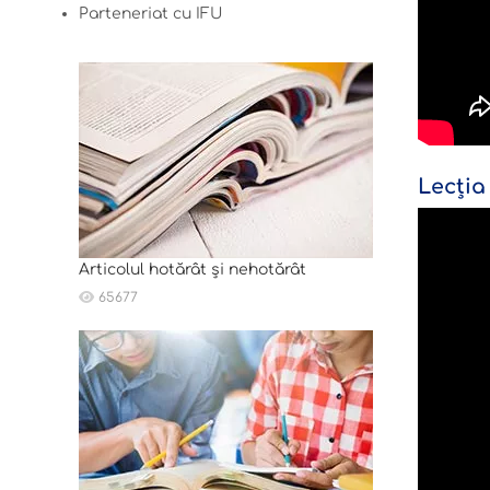
Parteneriat cu IFU
Lecția
Articolul hotărât și nehotărât
65677