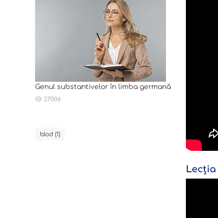
Genul substantivelor în limba germană
27006
blod (1)
Lecția