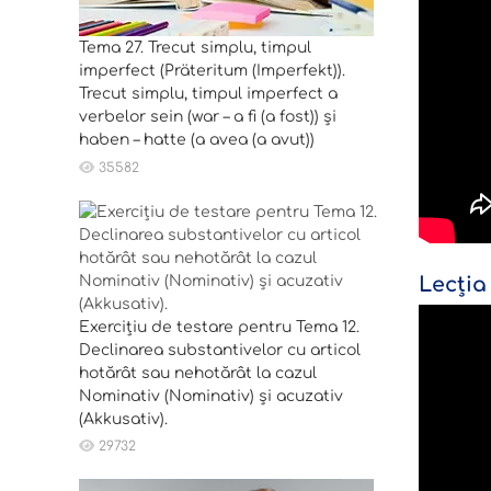
Tema 27. Trecut simplu, timpul
imperfect (Präteritum (Imperfekt)).
Trecut simplu, timpul imperfect a
verbelor sein (war – a fi (a fost)) și
haben – hatte (a avea (a avut))
35582
Lecția
Exercițiu de testare pentru Tema 12.
Declinarea substantivelor cu articol
hotărât sau nehotărât la cazul
Nominativ (Nominativ) și acuzativ
(Akkusativ).
29732