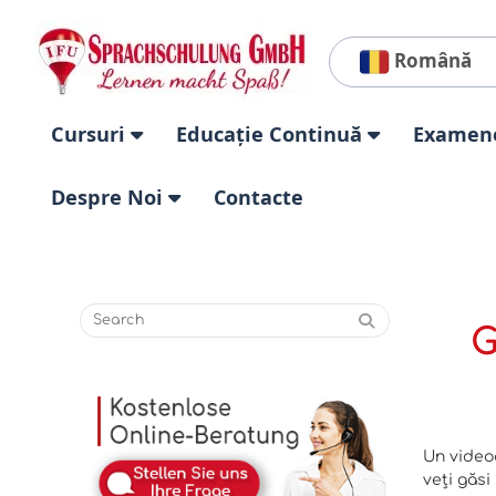
Română
Cursuri
Educație Continuă
Examen
Despre Noi
Contacte
G
Un videoc
veți găsi