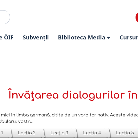
e ÖIF
Subvenții
Biblioteca Media
Cursur
Învățarea dialogurilor 
 mici în limba germană, citite de un vorbitor nativ. Aceste video 
bularul vostru.
 1
Lecția 2
Lecția 3
Lecția 4
Lecția 5