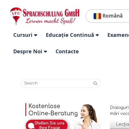
Română
Cursuri
Educație Continuă
Examen
Despre Noi
Contacte
Dialoguri
mări voca
Lecția