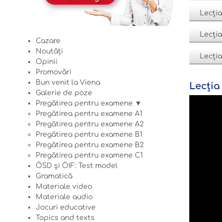
Lecția
Lecția
Cazare
Noutăți
Lecția
Opinii
Promovări
Bun venit la Viena
Lecția 
Galerie de poze
Pregătirea pentru examene ▼
Pregătirea pentru examene A1
Pregătirea pentru examene A2
Pregătirea pentru examene B1
Pregătirea pentru examene B2
Pregătirea pentru examene C1
ÖSD și ÖIF: Test model
Gramatică
Materiale video
Materiale audio
Jocuri educative
Topics and texts