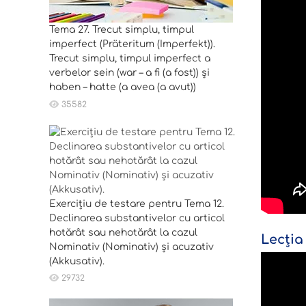
Tema 27. Trecut simplu, timpul
imperfect (Präteritum (Imperfekt)).
Trecut simplu, timpul imperfect a
verbelor sein (war – a fi (a fost)) și
haben – hatte (a avea (a avut))
35582
Exercițiu de testare pentru Tema 12.
Declinarea substantivelor cu articol
hotărât sau nehotărât la cazul
Lecția
Nominativ (Nominativ) și acuzativ
(Akkusativ).
29732