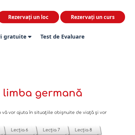
Rezervați un loc
Rezervați un curs
i gratuite
Test de Evaluare
în limba germană
vă vor ajuta în situațiile obișnuite de viață și vor
Lecția 6
Lecția 7
Lecția 8