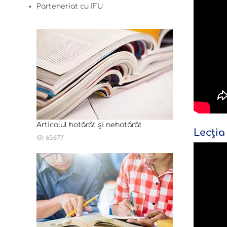
Parteneriat cu IFU
Articolul hotărât și nehotărât
Lecția
65677