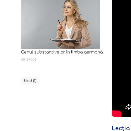
Genul substantivelor în limba germană
27006
blod (1)
Lecția