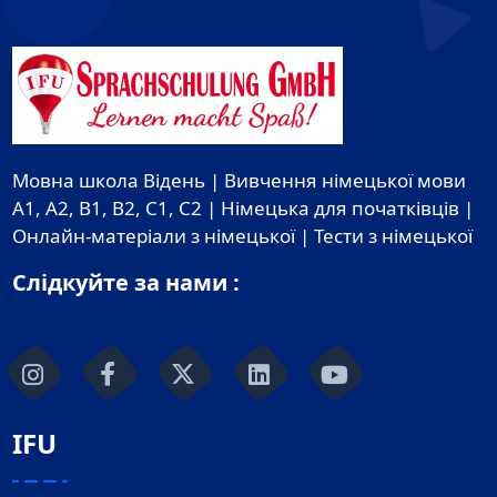
Мовна школа Відень | Вивчення німецької мови
A1, A2, B1, B2, C1, C2 | Німецька для початківців |
Онлайн-матеріали з німецької | Тести з німецької
Слідкуйте за нами :
IFU