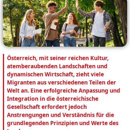
Österreich, mit seiner reichen Kultur,
atemberaubenden Landschaften und
dynamischen Wirtschaft, zieht viele
Migranten aus verschiedenen Teilen der
Welt an. Eine erfolgreiche Anpassung und
Integration in die österreichische
Gesellschaft erfordert jedoch
Anstrengungen und Verständnis für die
grundlegenden Prinzipien und Werte des