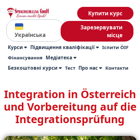
Купити курс
Зарезервувати
Українська
місце
Курси
Підвищення кваліфікації
Іспити ÖIF
Фінансування
Медіатека
Безкоштовні курси
Тест
Про нас
Контакти
Integration in Österreich
und Vorbereitung auf die
Integrationsprüfung