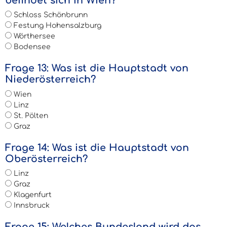
befindet sich in Wien?
Schloss Schönbrunn
Festung Hohensalzburg
Wörthersee
Bodensee
Frage 13: Was ist die Hauptstadt von
Niederösterreich?
Wien
Linz
St. Pölten
Graz
Frage 14: Was ist die Hauptstadt von
Oberösterreich?
Linz
Graz
Klagenfurt
Innsbruck
Frage 15: Welches Bundesland wird das