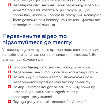
інформацію для успішної здачі іспиту ÖIF.
Перевірте свої знання:
Після перегляду відео ви
можете пройти тест на цій сторінці, щоб
побачити, наскільки добре ви зрозуміли матеріал.
Тест дозволяє вам повторити основні факти та
перевірити свої знання.
Перегляньте відео та
підготуйтеся до тесту:
У нашому відео ми крок за кроком пояснюємо, що вам
потрібно знати про основні питання інтеграції. Ви
дізнаєтеся більше про:
Історію Австрії
та значущі історичні події.
Федеральні землі
та їх основні характеристики.
Політичну систему
Австрії, включаючи роль
Федерального президента та парламенту.
Номери екстреної допомоги
та іншу важливу
інформацію, яка може знадобитися у
повсякденному житті.
Поради для успішної інтеграції в Австрії.