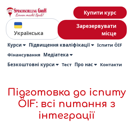
Купити курс
Зарезервувати
Українська
місце
Курси
Підвищення кваліфікації
Іспити ÖIF
Фінансування
Медіатека
Безкоштовні курси
Тест
Про нас
Контакти
Підготовка до іспиту
ÖIF: всі питання з
інтеграції