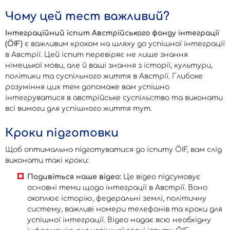
Чому цей тест важливий?
Інтеграційний іспит Австрійського фонду інтеграції
(ÖIF)
є важливим кроком на шляху до успішної інтеграції
в Австрії. Цей іспит перевіряє не лише знання
німецької мови, але й ваші знання з історії, культури,
політики та суспільного життя в Австрії. Глибоке
розуміння цих тем допоможе вам успішно
інтегруватися в австрійське суспільство та виконати
всі вимоги для успішного життя тут.
Кроки підготовки
Щоб оптимально підготуватися до іспиту ÖIF, вам слід
виконати такі кроки:
Подивіться наше відео:
Це відео підсумовує
основні теми щодо інтеграції в Австрії. Воно
охоплює історію, федеральні землі, політичну
систему, важливі номери телефонів та кроки для
успішної інтеграції. Відео надає всю необхідну