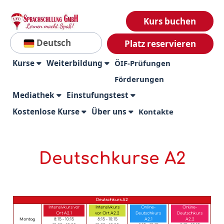
Kurs buchen
Deutsch
Platz reservieren
Kurse
Weiterbildung
ÖIF-Prüfungen
Förderungen
Mediathek
Einstufungstest
Kostenlose Kurse
Über uns
Kontakte
Deutschkurse A2
Deutschkurs A2
Intensivkurs vor
Intensivkurs
Online-
Online-
Ort A2.1
vor Ort A2.2
Deutschkurs
Deutschkurs
Montag
8:15 - 10:15
8:15 - 10:15
A2.1
A2.2