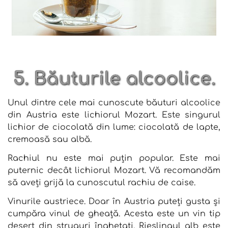
5. Băuturile alcoolice.
Unul dintre cele mai cunoscute băuturi alcoolice
din Austria este lichiorul Mozart. Este singurul
lichior de ciocolată din lume: ciocolată de lapte,
cremoasă sau albă.
Rachiul nu este mai puțin popular. Este mai
puternic decât lichiorul Mozart. Vă recomandăm
să aveți grijă la cunoscutul rachiu de caise.
Vinurile austriece. Doar în Austria puteți gusta și
cumpăra vinul de gheață. Acesta este un vin tip
desert din struguri înghețați. Rieslingul alb este