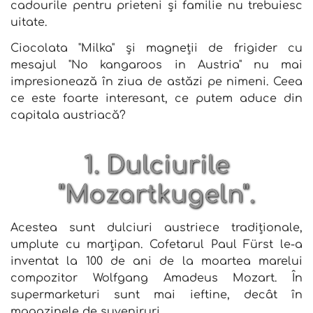
cadourile pentru prieteni și familie nu trebuiesc
uitate.
Ciocolata "Milka" și magneții de frigider cu
mesajul "No kangaroos in Austria" nu mai
impresionează în ziua de astăzi pe nimeni. Ceea
ce este foarte interesant, ce putem aduce din
capitala austriacă?
1. Dulciurile
"Mozartkugeln".
Acestea sunt dulciuri austriece tradiționale,
umplute cu marțipan. Cofetarul Paul Fürst le-a
inventat la 100 de ani de la moartea marelui
compozitor Wolfgang Amadeus Mozart. În
supermarketuri sunt mai ieftine, decât în
magazinele de suveniruri.