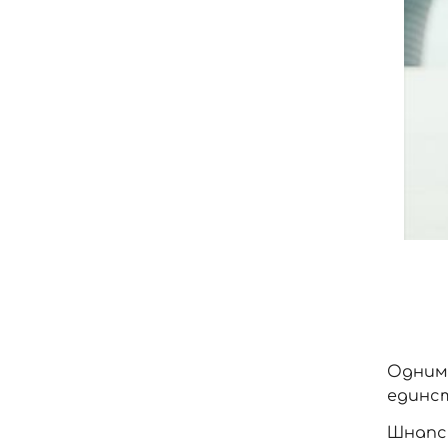
Одним
единст
Шнапс