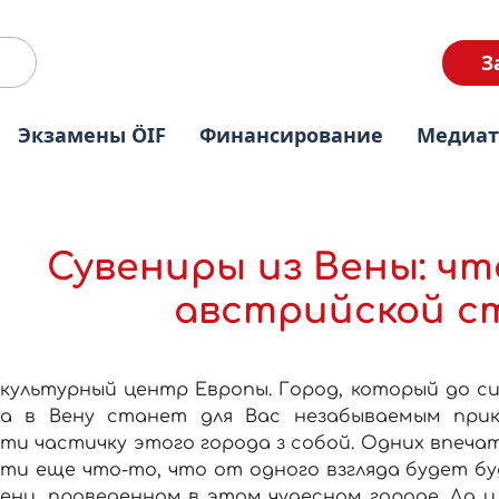
З
Экзамены ÖIF
Финансирование
Медиа
Сувениры из Вены: чт
австрийской с
 культурный центр Европы. Город, который до 
ка в Вену станет для Вас незабываемым при
ти частичку этого города з собой. Одних впеча
ти еще что-то, что от одного взгляда будет б
ени, проведенном в этом чудесном городе. Да 