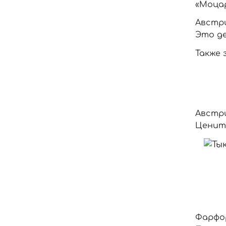
«Моца
Австри
Это де
Также 
Австри
Цените
Фарфо