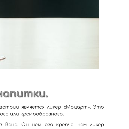
напитки.
встрии является ликер «Моцарт». Это
лого или кремообразного.
 Вене. Он немного крепче, чем ликер