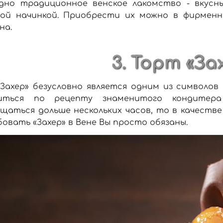
дно традиционное венское лакомство - вкусн
вой начинкой. Приобрести их можно в фирменн
на.
3. Торт «За
«Захер» безусловно является одним из символо
иться по рецепту знаменитого кондитер
щаться дольше нескольких часов, то в качестве
овать «Захер» в Вене Вы просто обязаны.