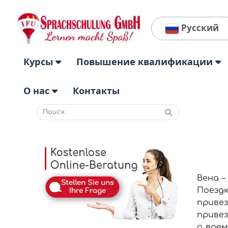
Русский
Курсы
Повышение квалификации
О нас
Контакты
Вена –
Поезд
привез
привез
о врем