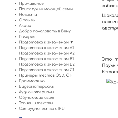
Проживание
забыва
Поиск принимающей семьи
Новости
Шокола
Отзывы
никог
Акции
австр
Добро пожаловать в Вену
Галерея
Подготовка к экзаменам ▼
Подготовка к экзаменам A1
Подготовка к экзаменам A2
Подготовка к экзаменам B1
Это т
Подготовка к экзаменам B2
Пауль 
Подготовка к экзаменам C1
Кстати
Примеры тестов ÖSD, ÖIF
Грамматика
Видеоматериалы
Аудиоматериалы
Обучающие игры
Топики и тексты
Сотрудничество c IFU