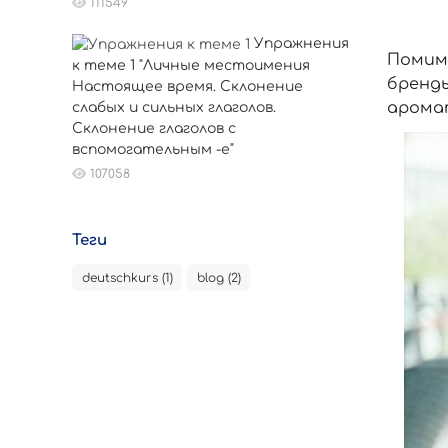
111549
Упражнения
Помим
к теме 1 "Личные местоимения
бренд
Настоящее время. Склонение
арома
слабых и сильных глаголов.
Склонение глаголов с
вспомогательным -е"
107058
Теги
deutschkurs (1)
blog (2)