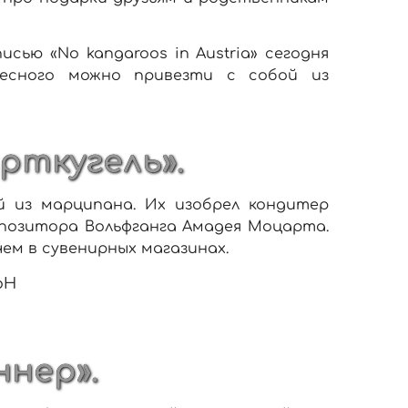
сью «No kangaroos in Austria» сегодня
есного можно привезти с собой из
рткугель».
 из марципана. Их изобрел кондитер
мпозитора Вольфганга Амадея Моцарта.
ем в сувенирных магазинах.
ннер».