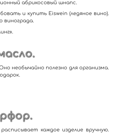
ионный абрикосовый шнапс.
овать и купить Eiswein (ледяное вино).
о винограда.
инг».
масло.
Оно необычайно полезно для организма.
одарок.
арфор.
расписывает каждое изделие вручную.