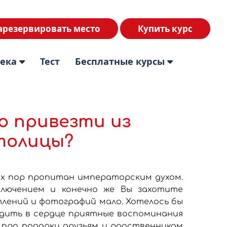
арезервировать место
Купить курс
тека
Тест
Бесплатные курсы
о привезти из
толицы?
сих пор пропитан императорским духом.
ключением и конечно же Вы захотите
тлений и фотографий мало. Хотелось бы
удить в сердце приятные воспоминания
и про подарки друзьям и родственникам