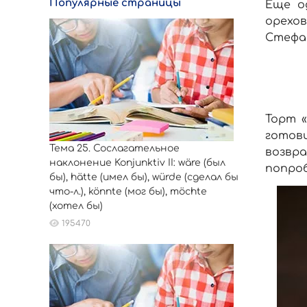
Популярные страницы
Еще о
орехо
Стефа
Торт 
готов
Тема 25. Сослагательное
возвра
наклонение Konjunktiv II: wäre (был
попроб
бы), hätte (имел бы), würde (сделал бы
что-л.), könnte (мог бы), möchte
(хотел бы)
195470