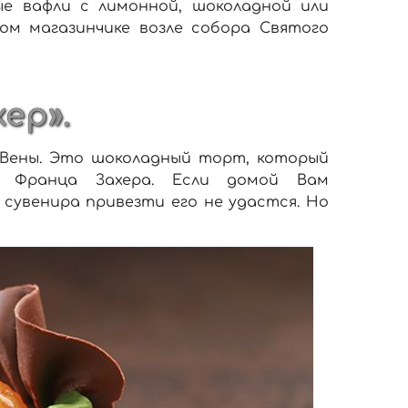
ые вафли с лимонной, шоколадной или
ом магазинчике возле собора Святого
хер».
в Вены. Это шоколадный торт, который
а Франца Захера. Если домой Вам
 сувенира привезти его не удастся. Но