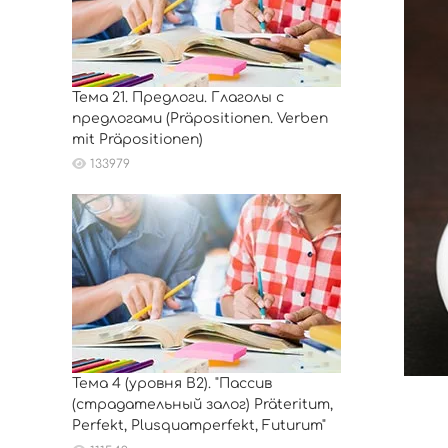
Тема 21. Предлоги. Глаголы с
предлогами (Präpositionen. Verben
mit Präpositionen)
133979
Тема 4 (уровня B2). "Пассив
(страдательный залог) Präteritum,
Perfekt, Plusquamperfekt, Futurum"