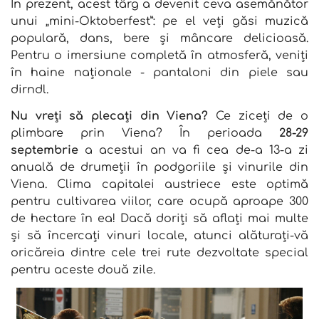
În prezent, acest târg a devenit ceva asemănător
unui „mini-Oktoberfest”: pe el veți găsi muzică
populară, dans, bere și mâncare delicioasă.
Pentru o imersiune completă în atmosferă, veniți
în haine naționale - pantaloni din piele sau
dirndl.
Nu vreți să plecați din Viena?
Ce ziceți de o
plimbare prin Viena? În perioada
28-29
septembrie
a acestui an va fi cea de-a 13-a zi
anuală de drumeții în podgoriile și vinurile din
Viena. Clima capitalei austriece este optimă
pentru cultivarea viilor, care ocupă aproape 300
de hectare în ea! Dacă doriți să aflați mai multe
și să încercați vinuri locale, atunci alăturați-vă
oricăreia dintre cele trei rute dezvoltate special
pentru aceste două zile.