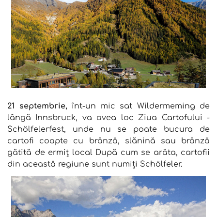
21 septembrie,
înt-un mic sat Wildermeming de
lângă Innsbruck, va avea loc Ziua Cartofului -
Schölfelerfest, unde nu se poate bucura de
cartofi coapte cu brânză, slănină sau brânză
gătită de ermiț local După cum se arăta, cartofii
din această regiune sunt numiți Schölfeler.