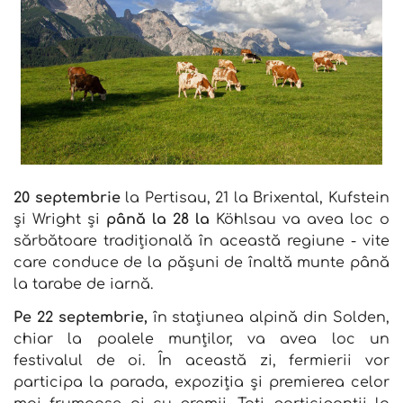
20 septembrie
la Pertisau, 21 la Brixental, Kufstein
și Wright și
până la 28 la
Köhlsau va avea loc o
sărbătoare tradițională în această regiune - vite
care conduce de la pășuni de înaltă munte până
la tarabe de iarnă.
Pe 22 septembrie,
în stațiunea alpină din Solden,
chiar la poalele munților, va avea loc un
festivalul de oi. În această zi, fermierii vor
participa la parada, expoziția și premierea celor