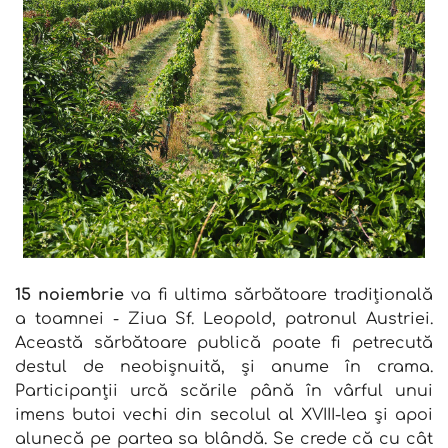
15 noiembrie
va fi ultima sărbătoare tradițională
a toamnei - Ziua Sf. Leopold, patronul Austriei.
Această sărbătoare publică poate fi petrecută
destul de neobișnuită, și anume în crama.
Participanții urcă scările până în vârful unui
imens butoi vechi din secolul al XVIII-lea și apoi
alunecă pe partea sa blândă. Se crede că cu cât