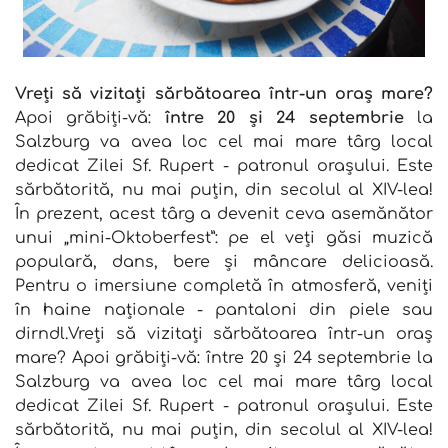
Vreți să vizitați sărbătoarea într-un oraș mare?
Apoi grăbiți-vă:
între 20 și 24 septembrie
la
Salzburg va avea loc cel mai mare târg local
dedicat Zilei Sf. Rupert - patronul orașului. Este
sărbătorită, nu mai puțin, din secolul al XIV-lea!
În prezent, acest târg a devenit ceva asemănător
unui „mini-Oktoberfest”: pe el veți găsi muzică
populară, dans, bere și mâncare delicioasă.
Pentru o imersiune completă în atmosferă, veniți
în haine naționale - pantaloni din piele sau
dirndl.Vreți să vizitați sărbătoarea într-un oraș
mare? Apoi grăbiți-vă: între 20 și 24 septembrie la
Salzburg va avea loc cel mai mare târg local
dedicat Zilei Sf. Rupert - patronul orașului. Este
sărbătorită, nu mai puțin, din secolul al XIV-lea!