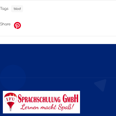
Tags
blod
Share