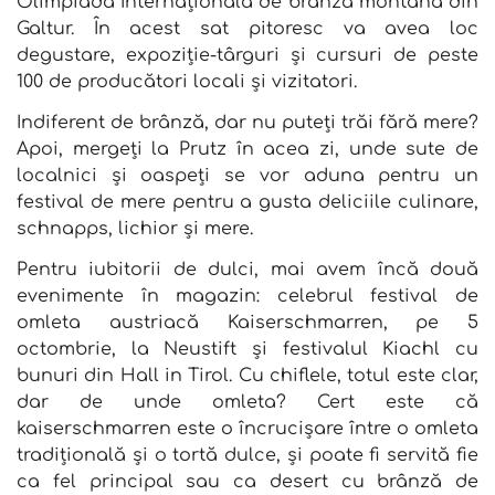
Olimpiadă Internațională de brânză montană din
Galtur. În acest sat pitoresc va avea loc
degustare, expoziție-târguri și cursuri de peste
100 de producători locali și vizitatori.
Indiferent de brânză, dar nu puteți trăi fără mere?
Apoi, mergeți la Prutz în acea zi, unde sute de
localnici și oaspeți se vor aduna pentru un
festival de mere pentru a gusta deliciile culinare,
schnapps, lichior și mere.
Pentru iubitorii de dulci, mai avem încă două
evenimente în magazin: celebrul festival de
omleta austriacă Kaiserschmarren, pe 5
octombrie, la Neustift și festivalul Kiachl cu
bunuri din Hall in Tirol. Cu chiflele, totul este clar,
dar de unde omleta? Cert este că
kaiserschmarren este o încrucișare între o omleta
tradițională și o tortă dulce, și poate fi servită fie
ca fel principal sau ca desert cu brânză de