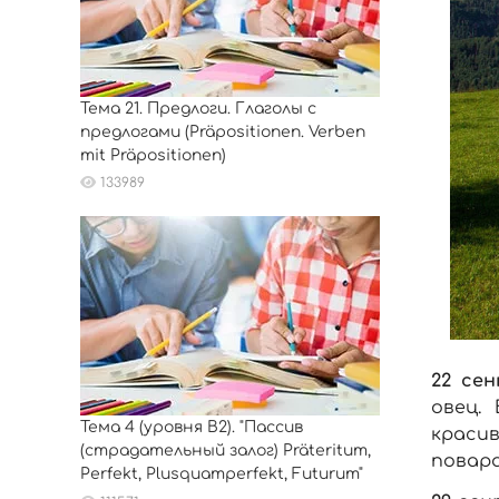
Тема 21. Предлоги. Глаголы с
предлогами (Präpositionen. Verben
mit Präpositionen)
133989
22 се
овец.
Тема 4 (уровня B2). "Пассив
краси
(страдательный залог) Präteritum,
повара
Perfekt, Plusquamperfekt, Futurum"