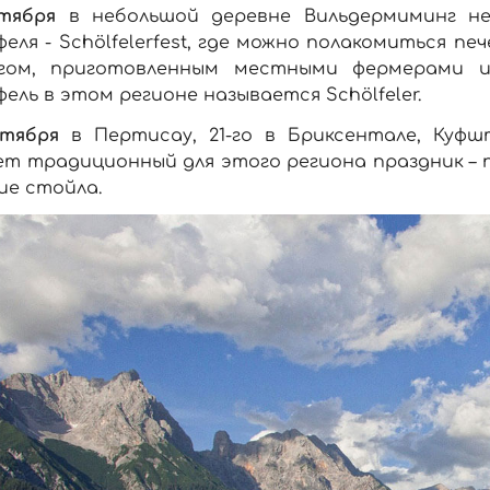
нтября
в небольшой деревне Вильдермиминг н
еля - Schölfelerfest, где можно полакомиться п
гом, приготовленным местными фермерами и 
ель в этом регионе называется Schölfeler.
нтября
в Пертисау, 21-го в Бриксентале, Куфш
т традиционный для этого региона праздник – 
ие стойла.