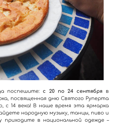
да поспешите:
с 20 по 24 сентября
в
ка, посвященная дню Святого Руперта
, с 14 века! В наше время эта ярмарка
айдете народную музыку, танцы, пиво и
у приходите в национальной одежде –