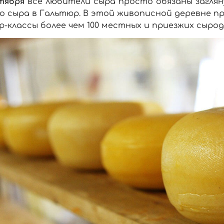
нтября
все любители сыра просто обязаны загля
о сыра в Гальтюр. В этой живописной деревне п
-классы более чем 100 местных и приезжих сырод