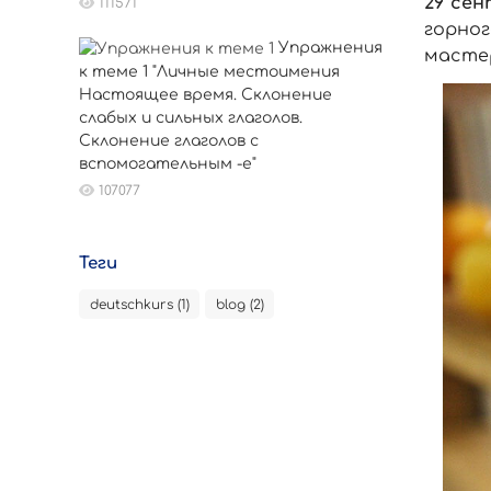
29 се
111571
горног
Упражнения
мастер
к теме 1 "Личные местоимения
Настоящее время. Склонение
слабых и сильных глаголов.
Склонение глаголов с
вспомогательным -е"
107077
Теги
deutschkurs (1)
blog (2)