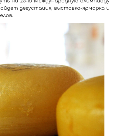
нуть на 25-ю Международную олимпиаду
ройдет дегустация, выставка-ярмарка и
елов.