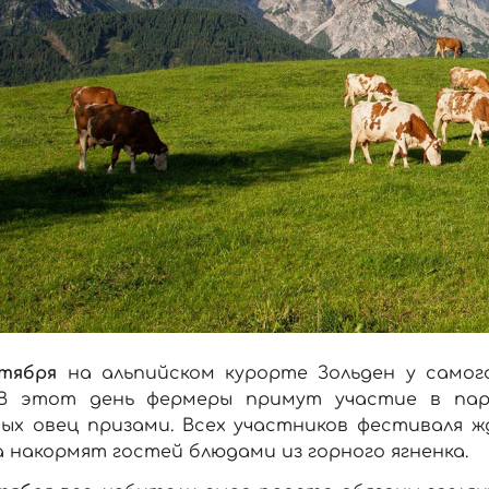
нтября
на альпийском курорте Зольден у само
 В этот день фермеры примут участие в пар
вых овец призами. Всех участников фестиваля 
 накормят гостей блюдами из горного ягненка.