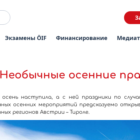
З
Экзамены ÖIF
Финансирование
Медиа
Необычные осенние пр
 осень наступила, а с ней праздники по случ
чных осенних мероприятий предсказуемо откры
ных регионов Австрии – Тироле.