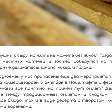
ушны к сыру, но жить не можете без яблок? Тогда
 местных жителей и гостей соберутся на я
рные деликатесы, шнапс, ликер, и яблоки.
адкоежек у нас припасены еще два мероприятия
а кайзершмаррен
5 октября
в Нойштифте и фести
очками всё понятно, но причем тут омлет? Де
ее между традиционным омлетом и сладким п
ое блюдо, так и в виде десерта с творогом, кл
ми вареньями.