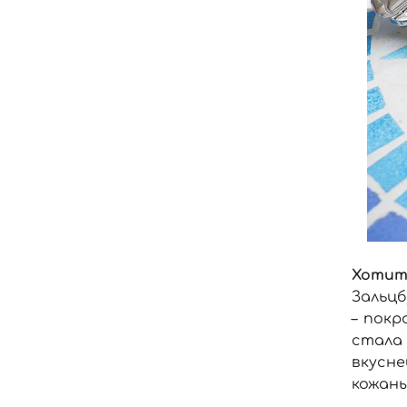
Хотит
Зальц
– покр
стала 
вкусн
кожаны