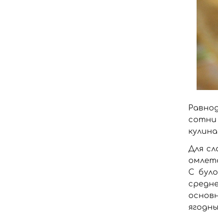
Равнод
сотни
кулина
Для сл
омлет
С бул
средн
основн
ягодны