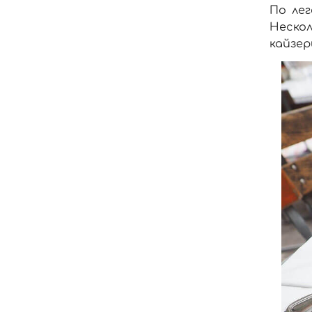
По ле
Неско
кайзер