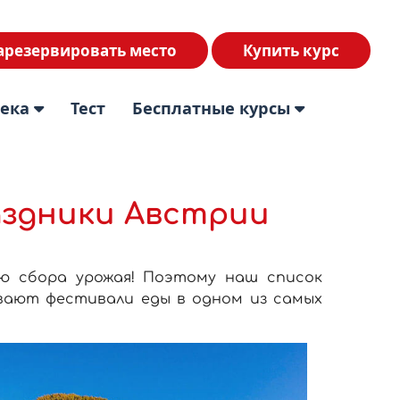
арезервировать место
Купить курс
тека
Тест
Бесплатные курсы
аздники Австрии
аю сбора урожая! Поэтому наш список
вают фестивали еды в одном из самых