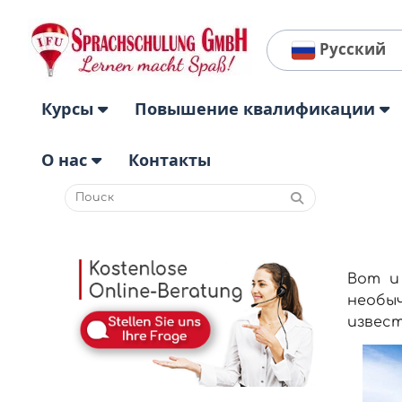
Русский
Курсы
Повышение квалификации
О нас
Контакты
Вот и
необы
извест