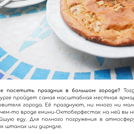
е посетить праздник в большом городе?
Тог
бурге пройдет самая масштабная местная ярмар
овителя города. Её празднуют, ни много ни мало
чем-то вроде «мини-Октоберфеста»: на ней вы н
ейшую еду. Для полного погружения в атмосфер
х штанах или дирндле.