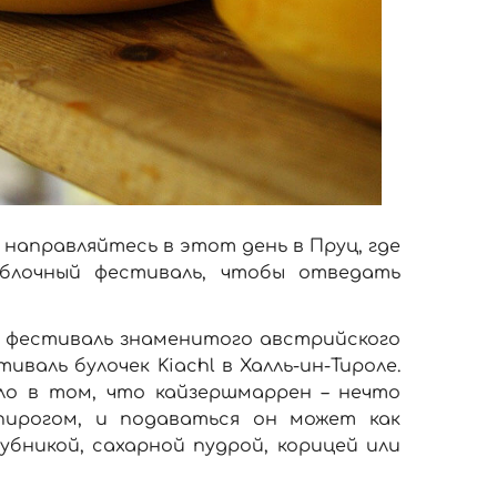
 направляйтесь в этот день в Пруц, где
блочный фестиваль, чтобы отведать
: фестиваль знаменитого австрийского
валь булочек Kiachl в Халль-ин-Тироле.
ло в том, что кайзершмаррен – нечто
ирогом, и подаваться он может как
убникой, сахарной пудрой, корицей или