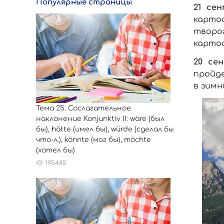
Популярные страницы
21 се
картоф
творо
картоф
20 се
пройде
в зимн
Тема 25. Сослагательное
наклонение Konjunktiv II: wäre (был
бы), hätte (имел бы), würde (сделал бы
что-л.), könnte (мог бы), möchte
(хотел бы)
195485