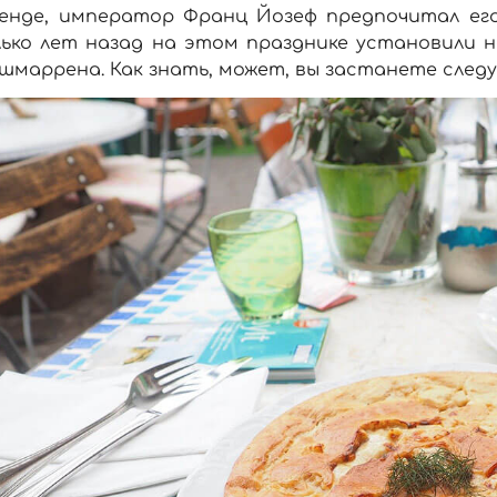
генде, император Франц Йозеф предпочитал его
лько лет назад на этом празднике установили 
шмаррена. Как знать, может, вы застанете сле