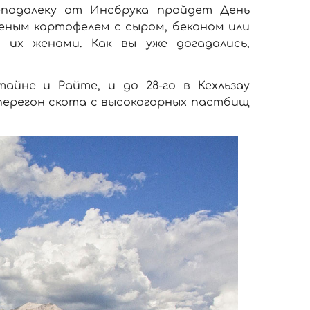
еподалеку от Инсбрука пройдет День
еченым картофелем с сыром, беконом или
их женами. Как вы уже догадались,
тайне и Райте, и до 28-го в Кехльзау
перегон скота с высокогорных пастбищ