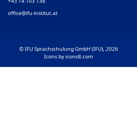
‎+43 14 103 138
office@ifu-institut.at
© IFU Sprachschulung GmbH (IFU), 2026
Icons by
icons8.com