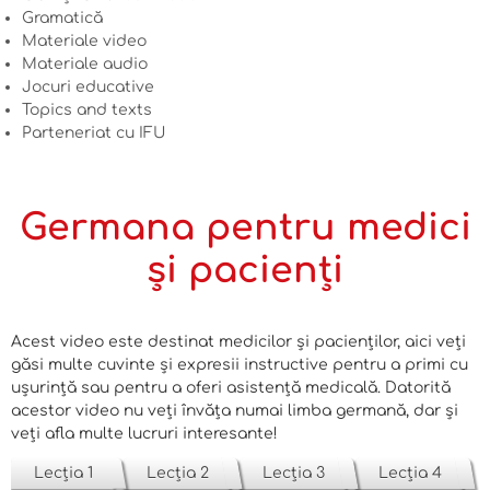
Gramatică
Materiale video
Materiale audio
Jocuri educative
Topics and texts
Parteneriat cu IFU
Germana pentru medici
și pacienți
Acest video este destinat medicilor și pacienților, aici veți
găsi multe cuvinte și expresii instructive pentru a primi cu
ușurință sau pentru a oferi asistență medicală. Datorită
acestor video nu veți învăța numai limba germană, dar și
veți afla multe lucruri interesante!
Lecția 1
Lecția 2
Lecția 3
Lecția 4