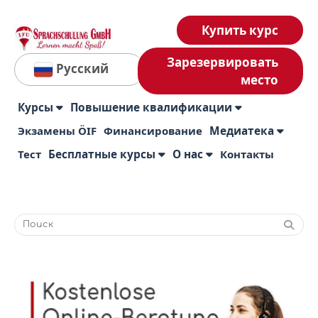
Купить курс
Зарезервировать
Русский
место
Курсы
Повышение квалификации
Экзамены ÖIF
Финансирование
Медиатека
Тест
Бесплатные курсы
О нас
Контакты