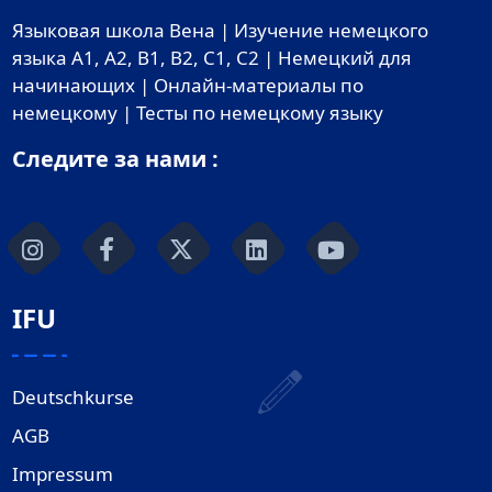
Языковая школа Вена | Изучение немецкого
языка A1, A2, B1, B2, C1, C2 | Немецкий для
начинающих | Онлайн-материалы по
немецкому | Тесты по немецкому языку
Следите за нами :
IFU
Deutschkurse
AGB
Impressum