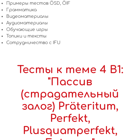
Примеры тестов ÖSD, ÖIF
Грамматика
Видеоматериалы
Аудиоматериалы
Обучающие игры
Топики и тексты
Сотрудничество c IFU
Тесты к теме 4 B1:
"Пассив
(страдательный
залог) Präteritum,
Perfekt,
Plusquamperfekt,