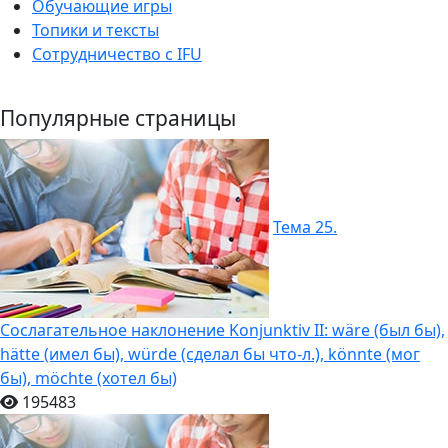
Обучающие игры
Топики и тексты
Сотрудничество c IFU
Популярные страницы
Тема 25.
Сослагательное наклонение Konjunktiv II: wäre (был бы),
hätte (имел бы), würde (сделал бы что-л.), könnte (мог
бы), möchte (хотел бы)
195483