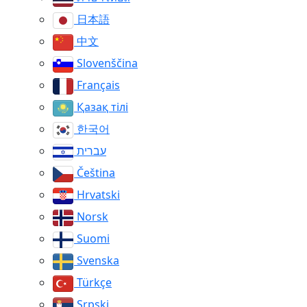
日本語
中文
Slovenščina
Français
Қазақ тілі
한국어
עברית
Čeština
Hrvatski
Norsk
Suomi
Svenska
Türkçe
Srpski