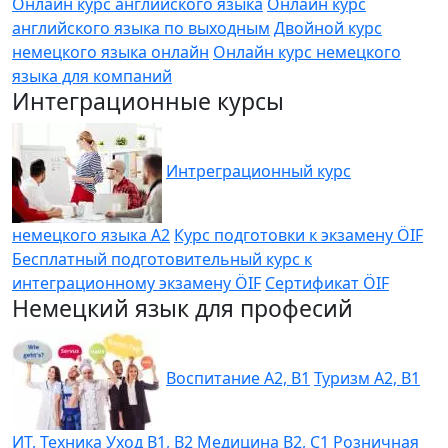
Онлайн курс английского языка
Онлайн курс
английского языка по выходным
Двойной курс
немецкого языка онлайн
Онлайн курс немецкого
языка для компаний
Интеграционные курсы
Интреграционный курс
немецкого языка A2
Курс подготовки к экзамену ÖIF
Бесплатный подготовительный курс к
интеграционному экзамену ÖIF
Сертификат ÖIF
Немецкий язык для професий
Воспитание A2, B1
Туризм A2, B1
ИТ, Техника
Уход B1, B2
Медицина B2, C1
Розничная