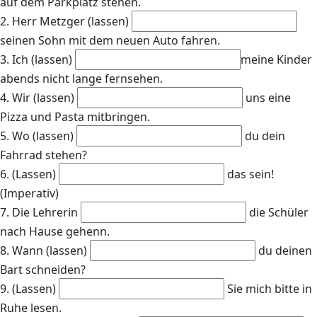
auf dem Parkplatz stehen.
2. Herr Metzger (lassen)
seinen Sohn mit dem neuen Auto fahren.
3. Ich (lassen)
meine Kinder
abends nicht lange fernsehen.
4. Wir (lassen)
uns eine
Pizza und Pasta mitbringen.
5. Wo (lassen)
du dein
Fahrrad stehen?
6. (Lassen)
das sein!
(Imperativ)
7. Die Lehrerin
die Schüler
nach Hause gehenn.
8. Wann (lassen)
du deinen
Bart schneiden?
9. (Lassen)
Sie mich bitte in
Ruhe lesen.