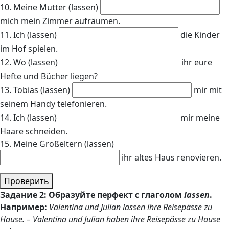
10. Meine Mutter (lassen)
mich mein Zimmer aufräumen.
11. Ich (lassen)
die Kinder
im Hof spielen.
12. Wo (lassen)
ihr eure
Hefte und Bücher liegen?
13. Tobias (lassen)
mir mit
seinem Handy telefonieren.
14. Ich (lassen)
mir meine
Haare schneiden.
15. Meine Großeltern (lassen)
ihr altes Haus renovieren.
Проверить
Задание 2: Образуйте перфект с глаголом
lassen
.
Например:
Valentina und Julian lassen ihre Reisepässe zu
Hause. – Valentina und Julian haben ihre Reisepässe zu Hause