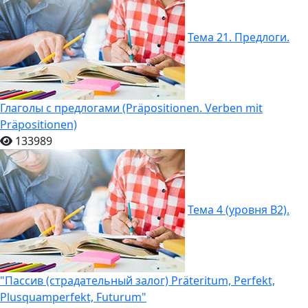
Тема 21. Предлоги.
Глаголы с предлогами (Präpositionen. Verben mit
Präpositionen)
133989
Тема 4 (уровня B2).
"Пассив (страдательный залог) Präteritum, Perfekt,
Plusquamperfekt, Futurum"