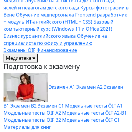
медиков
Обучение на ассистента детского сада,
яслей и педагогам детского сада
Курсы фотографии в
Вене
Обучение медперсонала
Frontend разработчик
+ модуль ИТ-английского (HTML + CSS)
Базовый
компьютерный курс (Windows 11 и Office 2021)
Бизнес курс английского языка
Обучение на
спрециалиста по офису и управлению
Экзамены ÖIF
Финансирование
Медиатека
Подготовка к экзамену
Экзамен A1
Экзамен A2
Экзамен
B1
Экзамен B2
Экзамен C1
Модельные тесты ÖIF A1
Модельные тесты ÖIF A2
Модельные тесты ÖIF A2-B1
Модельные тесты ÖIF B2
Модельные тесты ÖIF C1
Материалы для книг