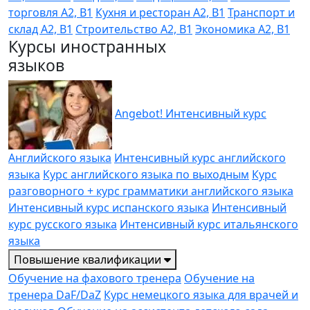
торговля A2, B1
Кухня и ресторан A2, B1
Транспорт и
склад A2, B1
Строительство A2, B1
Экономика A2, B1
Курсы иностранных
языков
Angebot! Интенсивный курс
Английского языка
Интенсивный курс английского
языка
Курс английского языка по выходным
Курс
разговорного + курс грамматики английского языка
Интенсивный курс испанского языка
Интенсивный
курс русского языка
Интенсивный курс итальянского
языка
Повышение квалификации
Обучение на фахового тренера
Обучение на
тренера DaF/DaZ
Курс немецкого языка для врачей и