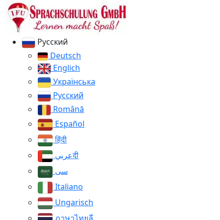
Русский
Deutsch
Englich
Українська
Русский
Română
Español
हिंदी
عربيदी
سی
Italiano
Ungarisch
ภาษาไทยลี