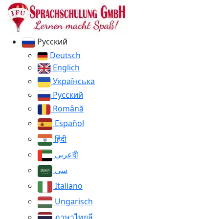
Русский
Deutsch
Englich
Українська
Русский
Română
Español
हिंदी
عربيदी
سی
Italiano
Ungarisch
ภาษาไทยลี