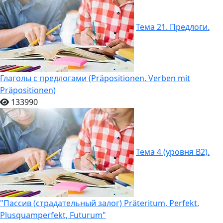
Тема 21. Предлоги.
Глаголы с предлогами (Präpositionen. Verben mit
Präpositionen)
133990
Тема 4 (уровня B2).
"Пассив (страдательный залог) Präteritum, Perfekt,
Plusquamperfekt, Futurum"