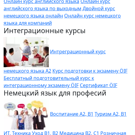
Онлайн курс английского языка
Онлайн курс
английского языка по выходным
Двойной курс
немецкого языка онлайн
Онлайн курс немецкого
языка для компаний
Интеграционные курсы
Интреграционный курс
немецкого языка A2
Курс подготовки к экзамену ÖIF
Бесплатный подготовительный курс к
интеграционному экзамену ÖIF
Сертификат ÖIF
Немецкий язык для професий
Воспитание A2, B1
Туризм A2, B1
ИТ, Техника
Уход B1, B2
Медицина B2, C1
Розничная