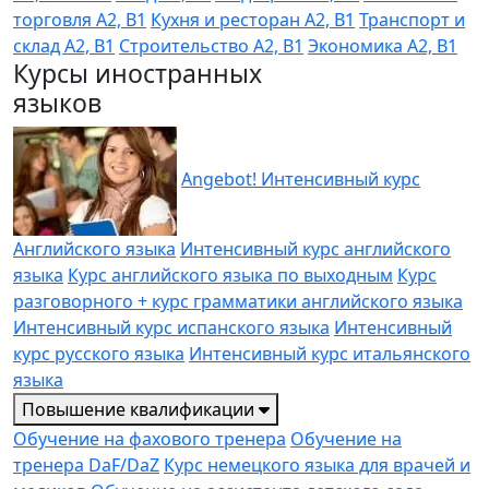
торговля A2, B1
Кухня и ресторан A2, B1
Транспорт и
склад A2, B1
Строительство A2, B1
Экономика A2, B1
Курсы иностранных
языков
Angebot! Интенсивный курс
Английского языка
Интенсивный курс английского
языка
Курс английского языка по выходным
Курс
разговорного + курс грамматики английского языка
Интенсивный курс испанского языка
Интенсивный
курс русского языка
Интенсивный курс итальянского
языка
Повышение квалификации
Обучение на фахового тренера
Обучение на
тренера DaF/DaZ
Курс немецкого языка для врачей и