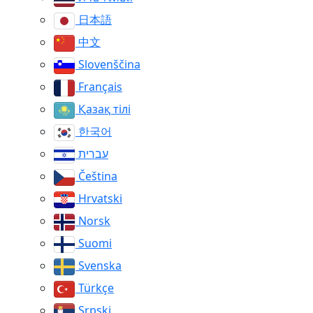
日本語
中文
Slovenščina
Français
Қазақ тілі
한국어
עברית
Čeština
Hrvatski
Norsk
Suomi
Svenska
Türkçe
Srpski