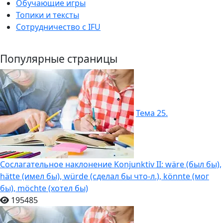
Обучающие игры
Топики и тексты
Сотрудничество c IFU
Популярные страницы
Тема 25.
Сослагательное наклонение Konjunktiv II: wäre (был бы),
hätte (имел бы), würde (сделал бы что-л.), könnte (мог
бы), möchte (хотел бы)
195485