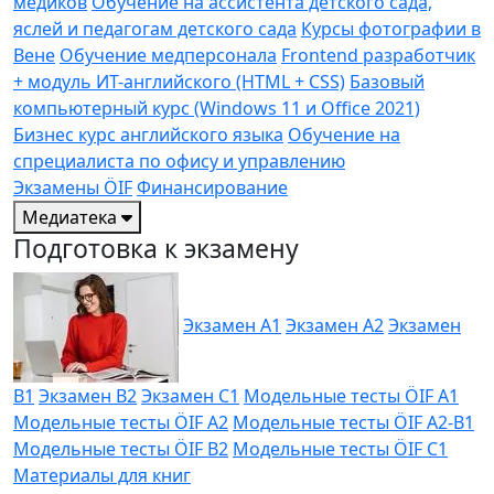
медиков
Обучение на ассистента детского сада,
яслей и педагогам детского сада
Курсы фотографии в
Вене
Обучение медперсонала
Frontend разработчик
+ модуль ИТ-английского (HTML + CSS)
Базовый
компьютерный курс (Windows 11 и Office 2021)
Бизнес курс английского языка
Обучение на
спрециалиста по офису и управлению
Экзамены ÖIF
Финансирование
Медиатека
Подготовка к экзамену
Экзамен A1
Экзамен A2
Экзамен
B1
Экзамен B2
Экзамен C1
Модельные тесты ÖIF A1
Модельные тесты ÖIF A2
Модельные тесты ÖIF A2-B1
Модельные тесты ÖIF B2
Модельные тесты ÖIF C1
Материалы для книг