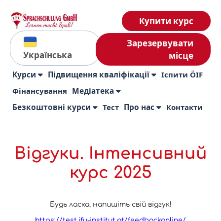
Купити курс
Зарезервувати
Українська
місце
Курси
Підвищення кваліфікації
Іспити ÖIF
Фінансування
Медіатека
Безкоштовні курси
Тест
Про нас
Контакти
Відгуки. Інтенсивний
курс 2025
Будь ласка, напишіть свій відгук!
https://test.ifu-institut.at/feedbackonline/