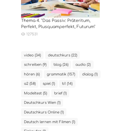
Thema 4. "Das Passiv: Präteritum,
Perfekt, Plusquamperfekt, Futurum"
127531
video (34)
deutschkurs (22)
schreiben (9)
blog (26)
audio (2)
hören (6)
grammatik (157)
dialog (1)
a2 (58)
spiel (1)
b1 (14)
Modeltest (5)
brief (1)
Deutschkurs Wien (1)
Deutschkurs Online (1)
Deutsch lernen mit Filmen (1)