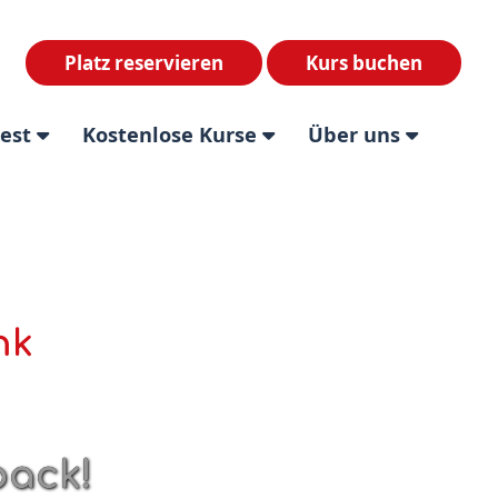
Platz reservieren
Kurs buchen
test
Kostenlose Kurse
Über uns
nk
back!