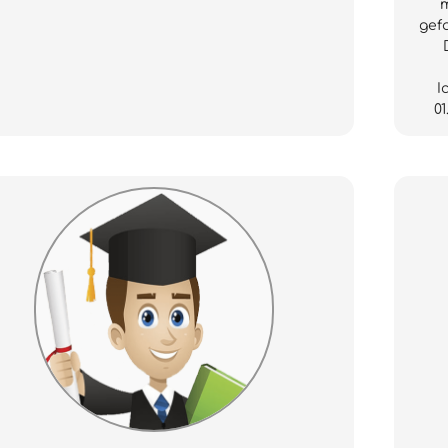
m
gefa
I
01