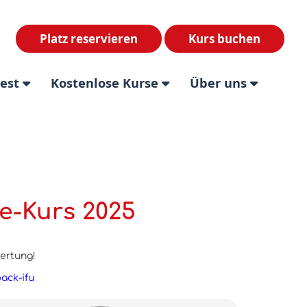
Platz reservieren
Kurs buchen
test
Kostenlose Kurse
Über uns
e-Kurs 2025
wertung!
back-ifu