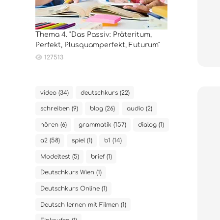
Thema 4. "Das Passiv: Präteritum,
Perfekt, Plusquamperfekt, Futurum"
127513
video (34)
deutschkurs (22)
schreiben (9)
blog (26)
audio (2)
hören (6)
grammatik (157)
dialog (1)
a2 (58)
spiel (1)
b1 (14)
Modeltest (5)
brief (1)
Deutschkurs Wien (1)
Deutschkurs Online (1)
Deutsch lernen mit Filmen (1)