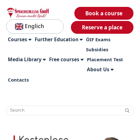
Book a course
Englich
Reserve a place
Courses
Further Education
ÖIF Exams
Subsidies
Media Library
Free courses
Placement Test
About Us
Contacts