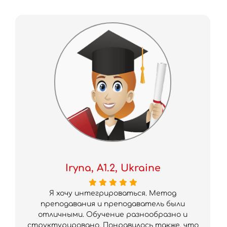
Iryna, A1.2, Ukraine
Я хочу интегрировaться. Метод
преподaвaния и преподaвaтель были
отличными. Обучение разнообразно и
структурировано. Понравилось также, что