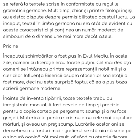
se referă la textele scrise în conformitate cu regulile
gramaticii germane. Mult timp, chiar și printre filologi înșiși,
au existat dispute despre permisibilitatea acestui lucru. La
început, textul în limba germană nu era atât de evident cu
aceste caracteristici și conținea un număr moderat de
simboluri de o dimensiune mai mare decât altele.
Pricine
Începutul schimbărilor a fost pus în Evul Mediu. În acele
zile, oameni cu literație erau foarte puțini. Cel mai des ața
oameni se întâlneau printre reprezentanții nobilimii și a
clericilor. Influența Bisericii asupra afacerilor societății a
fost mare, deci nu este surpriză faptul că ea a pus baza
scrierii germane moderne.
Înainte de inventa tipăririi, toate textele trebuiau
înregistrate manual. A fost nevoie de timp și precizie
pentru a copia cartea pe pergament scump și a nu face
greșeli. Materialele pentru scris nu erau cele mai populare
mărfuri, și aveau un preț scump. Lucrările acelor ani se
deosebesc cu fonturi mici - grefierul se stăruia să scrie pe
o singură pagină cât mai mult, afișând cu atenție fiecare