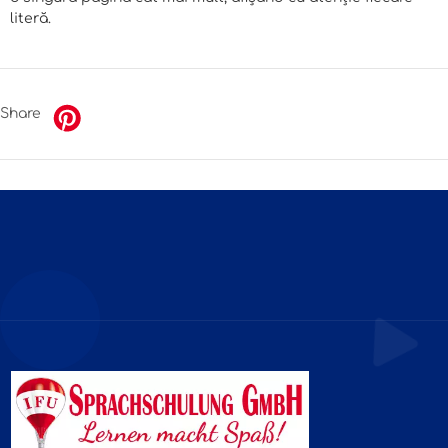
literă.
Share