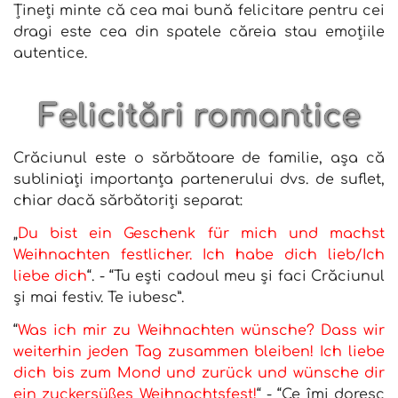
Țineți minte că cea mai bună felicitare pentru cei
dragi este cea din spatele căreia stau emoțiile
autentice.
Felicitări romantice
Crăciunul este o sărbătoare de familie, așa că
subliniați importanța partenerului dvs. de suflet,
chiar dacă sărbătoriți separat:
„
Du bist ein Geschenk für mich und machst
Weihnachten festlicher. Ich habe dich lieb/Ich
liebe dich
“. - “Tu ești cadoul meu și faci Crăciunul
și mai festiv. Te iubesc”.
“
Was ich mir zu Weihnachten wünsche? Dass wir
weiterhin jeden Tag zusammen bleiben! Ich liebe
dich bis zum Mond und zurück und wünsche dir
ein zuckersüßes Weihnachtsfest!
“ - “Ce îmi doresc