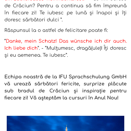
de Crăciun? Pentru a continua să fim împreună
în fiecare zi! Te iubesc pe lună și înapoi și îți
doresc sărbători dulci ”.
Răspunsul la o astfel de felicitare poate fi:
“
Danke, mein Schatz! Das wünsche ich dir auch.
Ich liebe dich
”. - “Mulțumesc, dragă(ule)! Îți doresc
și eu aemenea. Te iubesc”.
Echipa noastră de la IFU Sprachschulung GmbH
vă urează sărbători fericite, surprize plăcute
sub bradul de Crăciun și inspirație pentru
fiecare zi! Vă așteptăm la cursuri în Anul Nou!