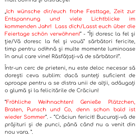
mult odihnă și distracție!
„
Ich wünsche dir/euch frohe Festtage, Zeit zur
Entspannung und viele Lichtblicke im
kommenden Jahr! Lass dich/Lasst euch über die
Feiertage schön verwöhnen!
“ - “Îți doresc la fel și
ție/Vă doresc la fel și vouă” sărbători fericite,
timp pentru odihnă și multe momente luminoase
în anul care vine! Răsfățați-vă de sărbători!”.
Într-un cerc de prieteni, nu este deloc necesar să
dorești ceva sublim: dacă sunteți suficient de
aproape pentru a se distra unii de alții, adăugați
o glumă și la felicitările de Crăciun!
“
Fröhliche Weihnachten! Genieße Plätzchen,
Braten, Punsch und Co, denn schon bald ist
wieder Sommer
“. - “Crăciun fericit! Bucurați-vă de
prăjituri și de punci, până când nu a venit din
nou vara. ”.