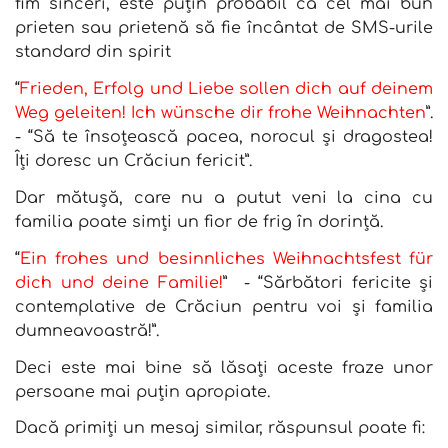
fim sinceri, este puțin probabil că cel mai bun
prieten sau prietenă să fie încântat de SMS-urile
standard din spirit
“
Frieden, Erfolg und Liebe sollen dich auf deinem
Weg geleiten! Ich wünsche dir frohe Weihnachten
”.
- “Să te însoțească pacea, norocul și dragostea!
Îți doresc un Crăciun fericit”.
Dar mătușă, care nu a putut veni la cina cu
familia poate simți un fior de frig în dorință.
“
Ein frohes und besinnliches Weihnachtsfest für
dich und deine Familie!
” - “Sărbători fericite și
contemplative de Crăciun pentru voi și familia
dumneavoastră!”
.
Deci este mai bine să lăsați aceste fraze unor
persoane mai puțin apropiate.
Dacă primiți un mesaj similar, răspunsul poate fi: