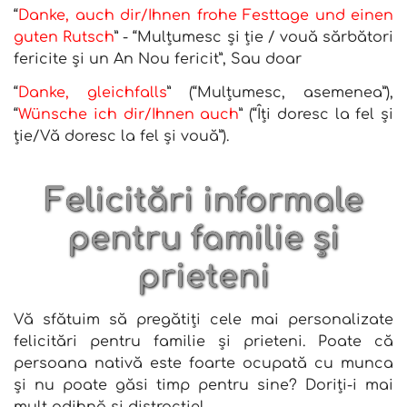
“
Danke, auch dir/Ihnen frohe Festtage und einen
guten Rutsch
” - “Mulțumesc și ție / vouă sărbători
fericite și un An Nou fericit”,
Sau doar
“
Danke, gleichfalls
” (“
Mulțumesc, asemenea
”),
“
Wünsche ich dir/Ihnen auch
” (“
Îți doresc la fel și
ție/Vă doresc la fel și vouă
”).
Felicitări informale
pentru familie și
prieteni
Vă sfătuim să pregătiți cele mai personalizate
felicitări pentru familie și prieteni. Poate că
persoana nativă este foarte ocupată cu munca
și nu poate găsi timp pentru sine? Doriți-i mai