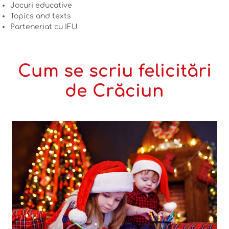
Jocuri educative
Topics and texts
Parteneriat cu IFU
Cum se scriu felicitări
de Crăciun