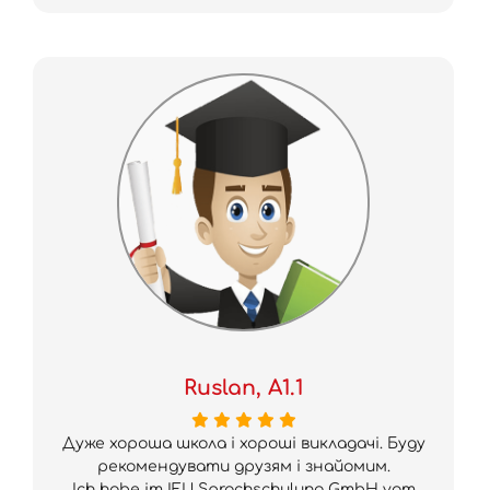
Ruslan, A1.1
Дуже хороша школа і хороші викладачі. Буду
рекомендувати друзям і знайомим.
Ich habe im IFU Sprachschulung GmbH vom