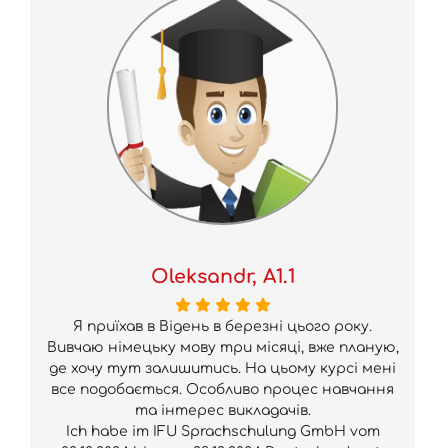
Oleksandr, A1.1
Я приїхав в Відень в березні цього року.
Вивчаю німецьку мову три місяці, вже планую,
де хочу тут залишитись. На цьому курсі мені
все подобається. Особливо процес навчання
та інтерес викладачів.
Ich habe im IFU Sprachschulung GmbH vom