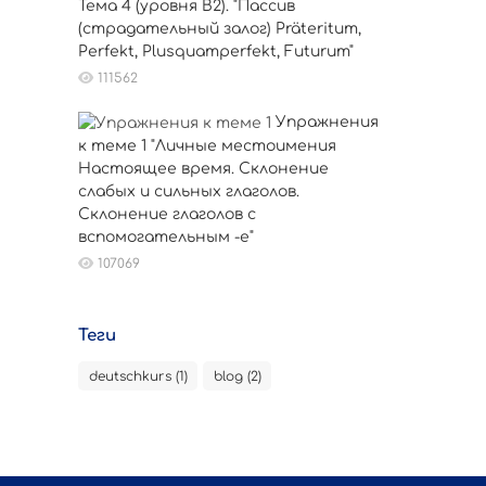
Тема 4 (уровня B2). "Пассив
(страдательный залог) Präteritum,
Perfekt, Plusquamperfekt, Futurum"
111562
Упражнения
к теме 1 "Личные местоимения
Настоящее время. Склонение
слабых и сильных глаголов.
Склонение глаголов с
вспомогательным -е"
107069
Теги
deutschkurs (1)
blog (2)