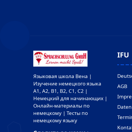
IFU
Deuts
Языковая школа Вена |
Изучение немецкого языка
AGB
A1, A2, B1, B2, C1, C2 |
Impr
Немецкий для начинающих |
Онлайн-материалы по
Daten
немецкому | Тесты по
Termi
немецкому языку
Konta