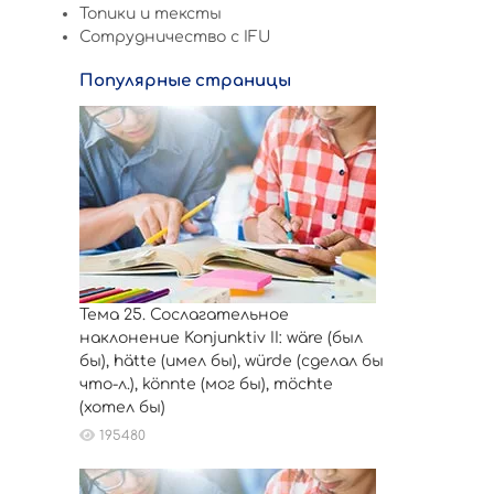
Топики и тексты
Сотрудничество c IFU
Популярные страницы
Тема 25. Сослагательное
наклонение Konjunktiv II: wäre (был
бы), hätte (имел бы), würde (сделал бы
что-л.), könnte (мог бы), möchte
(хотел бы)
195480