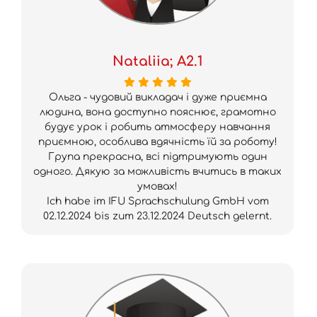
Nataliia; A2.1
Ольга - чудовий викладач і дуже приємна
людина, вона доступно пояснює, грамотно
будує урок і робить атмосферу навчання
приємною, особлива вдячність їй за роботу!
Група прекрасна, всі підтримують один
одного. Дякую за можливість вчитись в таких
умовах!
Ich habe im IFU Sprachschulung GmbH vom
02.12.2024 bis zum 23.12.2024 Deutsch gelernt.