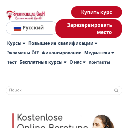
Купить курс
Зарезервировать
Русский
место
Курсы
Повышение квалификации
Экзамены ÖIF
Финансирование
Медиатека
Тест
Бесплатные курсы
О нас
Контакты