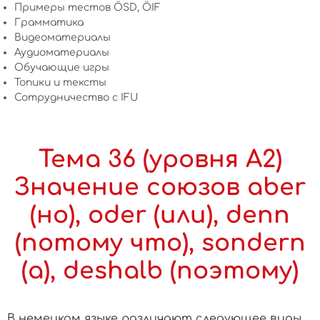
Примеры тестов ÖSD, ÖIF
Грамматика
Видеоматериалы
Аудиоматериалы
Обучающие игры
Топики и тексты
Сотрудничество c IFU
Тема 36 (уровня А2)
Значение союзов aber
(но), oder (или), denn
(потому что), sondern
(а), deshalb (поэтому)
В немецком языке различают следующее виды