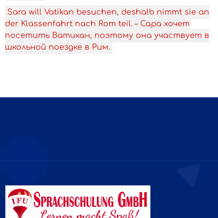
Sara will Vatikan besuchen, deshalb nimmt sie an
der Klassenfahrt nach Rom teil. – Сара хочет
посетить Ватикан, поэтому она участвует в
школьной поездке в Рим.