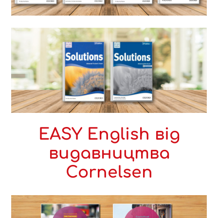
EASY English від
видавництва
Cornelsen