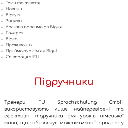
Теми та тексти
Новини
Відгуки
Знижки
Ласкаво просимо до Відня
Галерея
Відео
Проживання
Приймаюча сім'я у Відні
Співпраця з IFU
Підручники
Тренери IFU Sprachschulung GmbH
використовують лише найперевірені та
ефективні підручники для уроків німецької
мови, що забезпечує максимальний прогрес у