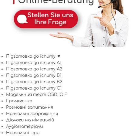
Підготовка до іспиту ▼
Підготовка до іспиту A1
Підготовка до іспиту A2
Підготовка до іспиту B1
Підготовка до іспиту B2
Підготовка до іспиту C1
Модельний тест ÖSD, ÖIF
Граматика
Розмовні запитання
Навчальні зображення
Діалоги на німецькій
Аудіоматеріали
Навчальні ігри