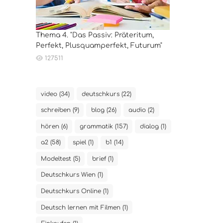
Thema 4. "Das Passiv: Präteritum,
Perfekt, Plusquamperfekt, Futurum"
127511
video (34)
deutschkurs (22)
schreiben (9)
blog (26)
audio (2)
hören (6)
grammatik (157)
dialog (1)
a2 (58)
spiel (1)
b1 (14)
Modeltest (5)
brief (1)
Deutschkurs Wien (1)
Deutschkurs Online (1)
Deutsch lernen mit Filmen (1)